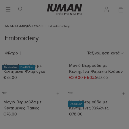
ΑΝΔΡΑΣ
Μαγιό
ΣΥΛΛΟΓΕΣ
Embroidery
Embroidery
Φίλτρο
Ταξινόμηση κατά
Μαγιό Βερμούδα με
Μαγιό Βερμούδα με
Bestseller
Dad&Son
Κεντημένα Φλαμίνγκο
Κεντημένα Ψαράκια Κλόουν
€78.00
€39.00
(-50%)
€78.00
Μαγιό Βερμούδα με
Μαγιό Βερμούδα με
Dad&Son
Κεντημένες Πάπιες
Κεντημένες Χελώνες
€78.00
€78.00