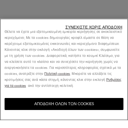
ΣΥΝΕΧΊΣΤΕ ΧΩΡΊΣ ΑΠΟΔΟΧΉ
Θέλετε να έχετε μια εξατομικευμένη εμπειρία περιήγησης σε αποκλειστικό
περιεχόμενο; Με τα cookies δημιουργίας προφίλ είμαστε σε θέση να
παρέχουμε εξατομικευμένες επικοινωνίες και περιεχόμενο διαφημίσεων.
Κάνοντας κλικ στην επιλογή «Αποδοχή όλων των cookies», συμφωνείτε
με τη χρήση των cookies. Διαφορετικά, πατήστε το κουμπί Κλείσιμο, για
να κλείσετε αυτό το πλαίσιο και να συνεχίσετε την περιήγηση χωρίς να
ενεργοποιήσετε τα cookies. Για περισσότερες πληροφορίες σχετικά με τα
cookies, ανατρέξτε στην
Πολιτική cookies
. Μπορείτε να αλλάξετε τις
προτιμήσεις σας ανά πάσα στιγμή, κάνοντας κλικ στην επιλογή
Ρυθμίσεις
για τα cookies
από την αντίστοιχη πολιτική.
ΑΠΟΔΟΧΉ ΌΛΩΝ ΤΩΝ COOKIES
Επισκεφθείτε το online
United States
κατάστημα για τη χώρα σας: