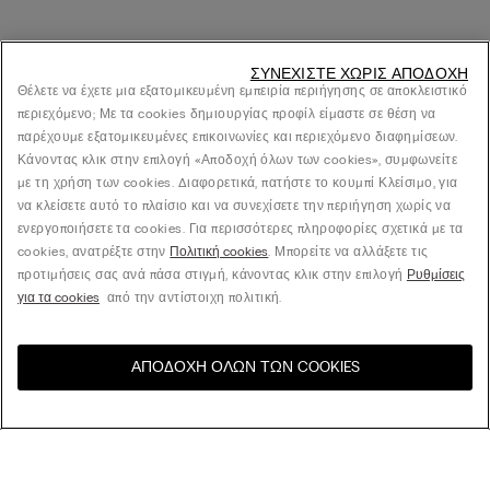
ΣΥΝΕΧΊΣΤΕ ΧΩΡΊΣ ΑΠΟΔΟΧΉ
Θέλετε να έχετε μια εξατομικευμένη εμπειρία περιήγησης σε αποκλειστικό
περιεχόμενο; Με τα cookies δημιουργίας προφίλ είμαστε σε θέση να
παρέχουμε εξατομικευμένες επικοινωνίες και περιεχόμενο διαφημίσεων.
Κάνοντας κλικ στην επιλογή «Αποδοχή όλων των cookies», συμφωνείτε
με τη χρήση των cookies. Διαφορετικά, πατήστε το κουμπί Κλείσιμο, για
να κλείσετε αυτό το πλαίσιο και να συνεχίσετε την περιήγηση χωρίς να
ενεργοποιήσετε τα cookies. Για περισσότερες πληροφορίες σχετικά με τα
cookies, ανατρέξτε στην
Πολιτική cookies
. Μπορείτε να αλλάξετε τις
προτιμήσεις σας ανά πάσα στιγμή, κάνοντας κλικ στην επιλογή
Ρυθμίσεις
για τα cookies
από την αντίστοιχη πολιτική.
ΑΠΟΔΟΧΉ ΌΛΩΝ ΤΩΝ COOKIES
Επισκεφθείτε το online
United States
κατάστημα για τη χώρα σας:
Ταξινόμηση κατά