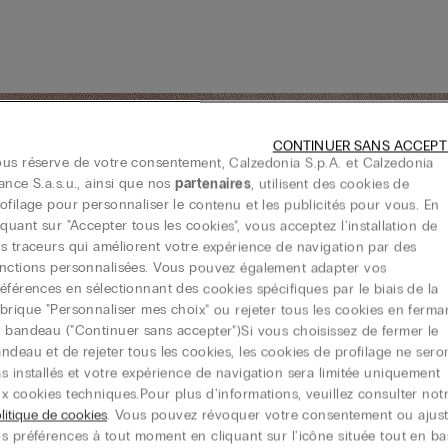
CONTINUER SANS ACCEPT
us réserve de votre consentement, Calzedonia S.p.A. et Calzedonia
ance S.a.s.u., ainsi que nos
partenaires
, utilisent des cookies de
ofilage pour personnaliser le contenu et les publicités pour vous. En
iquant sur "Accepter tous les cookies", vous acceptez l'installation de
s traceurs qui améliorent votre expérience de navigation par des
nctions personnalisées. Vous pouvez également adapter vos
éférences en sélectionnant des cookies spécifiques par le biais de la
brique "Personnaliser mes choix" ou rejeter tous les cookies en ferma
 bandeau ("Continuer sans accepter")​ Si vous choisissez de fermer le
ndeau et de rejeter tous les cookies, les cookies de profilage ne sero
Brillance raffinée
s installés et votre expérience de navigation sera limitée uniquement
Sa brillance naturelle apporte une
x cookies techniques.​ Pour plus d'informations, veuillez consulter not
apparence radieuse, parfaitement
litique de cookies
. Vous pouvez révoquer votre consentement ou ajust
coupée pour épouser le corps avec
s préférences à tout moment en cliquant sur l'icône située tout en ba
une légèreté inégalée. L’incarnation de