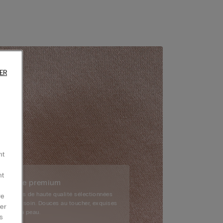
ER
nt
nt
Fibre premium
Fibres de haute qualité sélectionnées
re
avec soin. Douces au toucher, exquises
er
sur la peau.
s