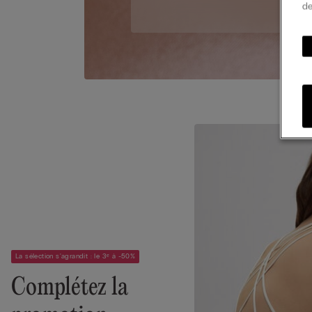
de
La sélection s'agrandit : le 3ᵉ à -50%
Complétez la