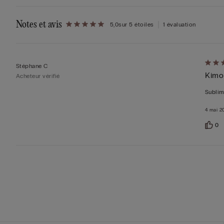
Notes et avis
5,0
sur 5 étoiles
1 évaluation
Évalu
Stéphane C
Kimo
5sur 
Acheteur vérifié
Sublim
4 mai 2
0