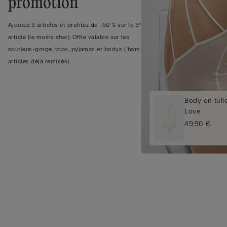
promotion
Ajoutez 3 articles et profitez de -50 % sur le 3ᵉ
article (le moins cher). Offre valable sur les
soutiens-gorge, tops, pyjamas et bodys ( hors
articles déjà remisés).
Body en tull
Love
49,90 €