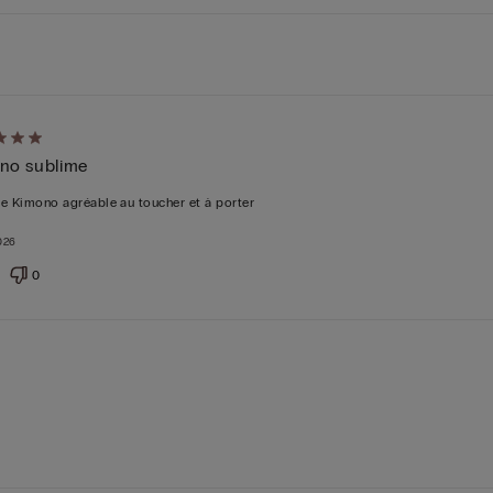
é
no sublime
5
e Kimono agréable au toucher et à porter
026
0