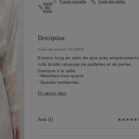
Trouver ma taille
Guide des tailles
Guide
des
tailles
Description
Code du produit: PVD2619
Kimono long en satin de soie avec empiècements
tulle brodé rehaussé de paillettes et de perles.
Ceinture à la taille.
• Manches trois-quarts
• Épaules tombantes
• Coupe droite
En savoir plus
• Le mannequin mesure 1,75 m et porte une taille
Avis
(
1
)