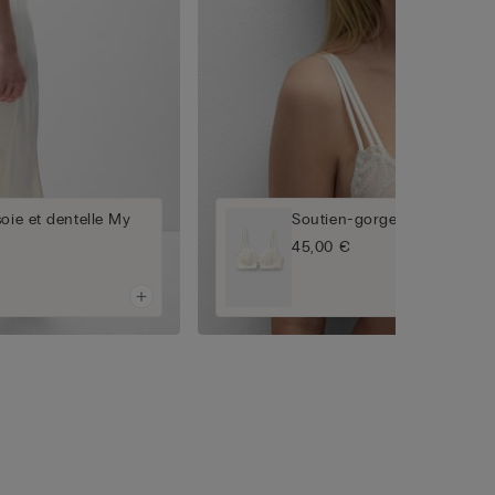
oie et dentelle My
Soutien-gorge corbeille My
45,00 €