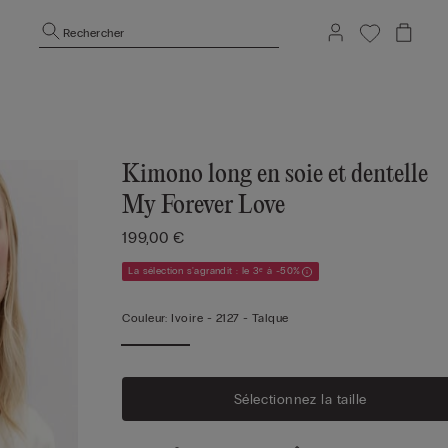
Rechercher
Kimono long en soie et dentelle
My Forever Love
199,00 €
La sélection s'agrandit : le 3ᵉ à -50%
Couleur:
Ivoire -
2127 - Talque
Sélectionnez la taille