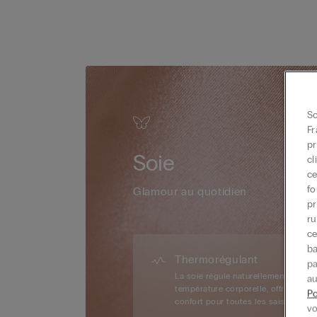
So
Fr
pr
Soie
cl
ce
fo
Glamour au quotidien
pr
ru
ce
ba
Thermorégulant
pa
La soie régule naturellement la
au
température corporelle, offrant un
Po
confort pour toutes les saisons.
vo