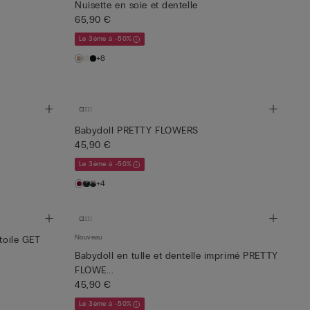
Nuisette en soie et dentelle
65,90 €
Le 3ème à -50%
+8
Babydoll PRETTY FLOWERS
45,90 €
Le 3ème à -50%
+4
Nouveau
toile GET
Babydoll en tulle et dentelle imprimé PRETTY
FLOWE...
45,90 €
Le 3ème à -50%