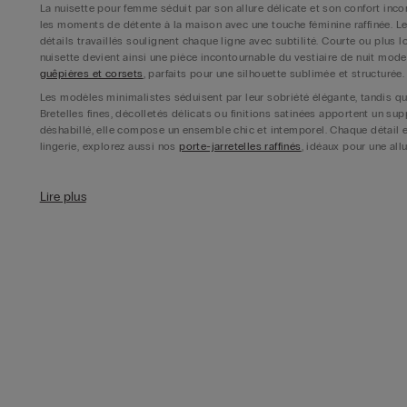
La nuisette pour femme séduit par son allure délicate et son confort inc
les moments de détente à la maison avec une touche féminine raffinée. Le
détails travaillés soulignent chaque ligne avec subtilité. Courte ou plus l
nuisette devient ainsi une pièce incontournable du vestiaire de nuit mod
guêpières et corsets
, parfaits pour une silhouette sublimée et structurée.
Les modèles minimalistes séduisent par leur sobriété élégante, tandis que
Bretelles fines, décolletés délicats ou finitions satinées apportent un
déshabillé, elle compose un ensemble chic et intemporel. Chaque détail est
lingerie, explorez aussi nos
porte-jarretelles raffinés
, idéaux pour une all
Nuisette de nuit : dentelle et féminité raffinée
Lire plus
La nuisette de nuit traverse les saisons avec élégance grâce à ses lignes
immédiatement une touche sensuelle, tout en restant subtile et raffinée. As
et sophistication. Les coupes près du corps mettent la silhouette en vale
mouvement. Chaque femme peut ainsi trouver le modèle qui correspond à s
séduire par nos
soutiens-gorge corbeille
, incontournables du dressing li
Les détails jouent également un rôle essentiel dans l’élégance de ces pièc
transforment une simple tenue de nuit en véritable pièce mode. Les colori
sûres, tandis que les tons plus profonds apportent une note moderne. La n
une création pensée pour se sentir belle et confiante. Pour compléter vo
pour un maintien élégant.
Nuisette en soie : luxe et confort absolu