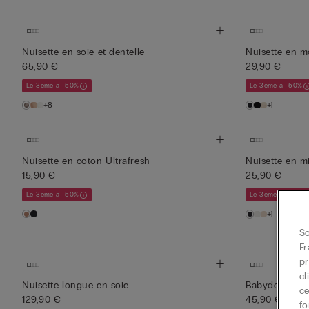
Nuisette en soie et dentelle
Nuisette en 
65,90 €
29,90 €
Le 3ème à -50%
Le 3ème à -50%
+8
+1
Nuisette en coton Ultrafresh
Nuisette en mi
15,90 €
25,90 €
Le 3ème à -50%
Le 3ème à -50%
+1
So
Fr
pr
cl
Nuisette longue en soie
Babydoll PR
ce
129,90 €
45,90 €
fo