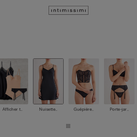
Afficher to
Nuisettes
Guêpières
Porte-jarr
ut
/ Babydoll
/ Corsets
etelles
s