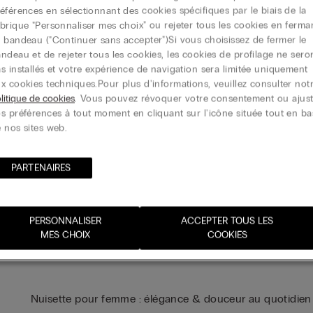
éférences en sélectionnant des cookies spécifiques par le biais de la
Le 3ème à -50%
brique "Personnaliser mes choix" ou rejeter tous les cookies en ferma
+1
 bandeau ("Continuer sans accepter")​ Si vous choisissez de fermer le
ndeau et de rejeter tous les cookies, les cookies de profilage ne sero
s installés et votre expérience de navigation sera limitée uniquement
x cookies techniques.​ Pour plus d'informations, veuillez consulter not
litique de cookies
. Vous pouvez révoquer votre consentement ou ajust
s préférences à tout moment en cliquant sur l'icône située tout en ba
 nos sites web.
PARTENAIRES​
PERSONNALISER
ACCEPTER TOUS LES
MES CHOIX
COOKIES
Nuisette pour femme : élégance & douceur au quotidien