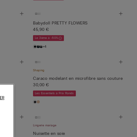
Babydoll PRETTY FLOWERS
45,90 €
Le 3ème à -50%
+4
Shaping
Caraco modelant en microfibre sans couture
30,00 €
Les Essentiels à Prix Ronds
ER
Lingerie mariage
WERS
Nuisette en soie