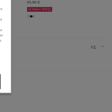
65,90 €
nt
Le 3ème à -50%
nt
re
er
s
/
1
2