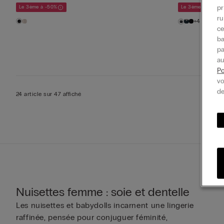
pr
Le 3ème à -50%
Le 3ème à -50%
ru
+4
ce
ba
pa
au
Po
vo
de
24 article sur 47 affiché
Nuisettes femme : soie et dentelle
Les nuisettes et babydolls incarnent une lingerie
raffinée, pensée pour conjuguer féminité,