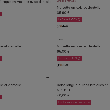
Lingerie mariage
étrique en viscose avec dentelle
Nuisette en soie et dentelle
65,90 €
Le 3ème à -50%
+8
ie et dentelle
Nuisette en soie et dentelle
65,90 €
Le 3ème à -50%
+8
ie et dentelle
Robe longue à fines bretelles en 
NOTICED
40,00 €
Les Essentiels à Prix Ronds