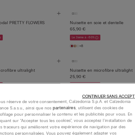
modal PRETTY FLOWERS
Nuisette en soie et dentelle
65,90 €
Le 3ème à -50%
+8
crofibre ultralight
Nuisette en microfibre ultralight
25,90 €
Le 3ème à -50%
+1
CONTINUER SANS ACCEPT
us réserve de votre consentement, Calzedonia S.p.A. et Calzedonia
ance S.a.s.u., ainsi que nos
partenaires
, utilisent des cookies de
ofilage pour personnaliser le contenu et les publicités pour vous. En
iquant sur "Accepter tous les cookies", vous acceptez l'installation de
ETTY FLOWERS
Nuisette en modal PRETTY FLO
s traceurs qui améliorent votre expérience de navigation par des
29,90 €
nctions personnalisées. Vous pouvez également adapter vos