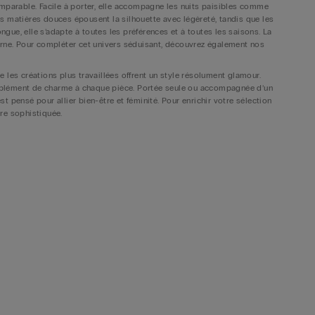
omparable. Facile à porter, elle accompagne les nuits paisibles comme
s matières douces épousent la silhouette avec légèreté, tandis que les
ongue, elle s’adapte à toutes les préférences et à toutes les saisons. La
erne. Pour compléter cet univers séduisant, découvrez également nos
 les créations plus travaillées offrent un style résolument glamour.
 supplément de charme à chaque pièce. Portée seule ou accompagnée d’un
 pensé pour allier bien-être et féminité. Pour enrichir votre sélection
ure sophistiquée.
 intemporelles et ses matières délicates. La dentelle apporte
sociée à des tissus fluides, elle crée un équilibre parfait entre confort
ur, tandis que les formes plus amples offrent davantage de liberté de
es envies. Pour une lingerie structurée et féminine, laissez-vous
ngerie.
es. Jeux de transparence, finitions florales ou petits nœuds délicats
s intemporels comme le noir, l’ivoire ou le blanc restent des valeurs
uisette en dentelle devient alors bien plus qu’un vêtement de nuit :
tre collection, découvrez aussi nos
soutiens-gorge balconnet
, parfaits