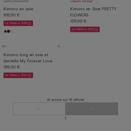
Personnalisable
Lingerie mariage
Kimono en soie
Kimono en Soie PRETTY
109,90 €
FLOWERS
129,90 €
Le 3ème à -50%
Le 3ème à -50%
Kimono long en soie et
dentelle My Forever Love
199,00 €
Le 3ème à -50%
15 article sur 15 affiché
1