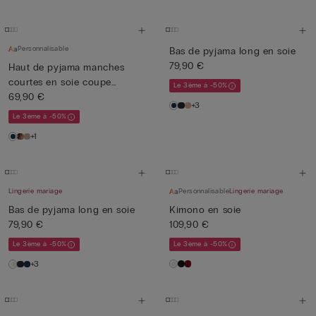
Personnalisable
Bas de pyjama long en soie
79,90 €
Haut de pyjama manches
courtes en soie coupe
Le 3ème à -50%
homme
69,90 €
+3
Le 3ème à -50%
+1
Lingerie mariage
Personnalisable
Lingerie mariage
Bas de pyjama long en soie
Kimono en soie
79,90 €
109,90 €
Le 3ème à -50%
Le 3ème à -50%
+3