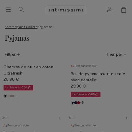
Femme
Best Sellers
Pyjamas
Pyjamas
Filtrer
Trier par
Personnalisable
Chemise de nuit en coton
Ultrafresh
Bas de pyjama short en soie
25,90 €
avec dentelle
29,90 €
Le 3ème à -50%
Le 3ème à -50%
+1
+9
Personnalisable
Personnalisable