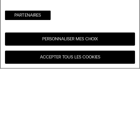
PARTENAIRES​
PERSONNALISER MES CHOIX
Visitez l’e-store de votre
United States
ACCEPTER TOUS LES COOKIES
pays
Trier par
Nos coups de cœur
Prix décroissant
My Intimissimi
Prix croissant
Nouveautés
Carte cadeau