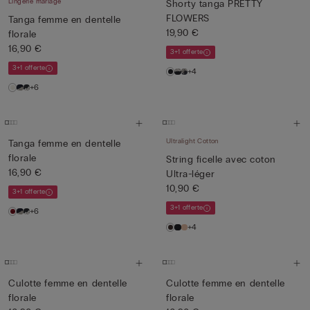
Lingerie mariage
Shorty tanga PRETTY
FLOWERS
Tanga femme en dentelle
19,90 €
florale
16,90 €
3+1 offerte
3+1 offerte
+4
+6
Ultralight Cotton
Tanga femme en dentelle
florale
String ficelle avec coton
16,90 €
Ultra-léger
10,90 €
3+1 offerte
3+1 offerte
+6
+4
Culotte femme en dentelle
Culotte femme en dentelle
florale
florale