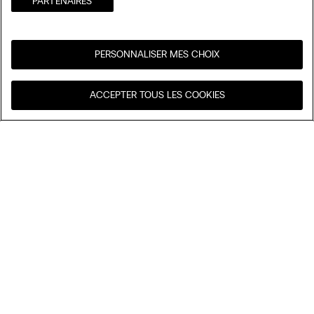
PARTENAIRES​
PERSONNALISER MES CHOIX
Visitez l’e-store de votre
United States
ACCEPTER TOUS LES COOKIES
pays
Trier par
Nos coups de cœur
Prix décroissant
My Intimissimi
Prix croissant
Nouveautés
Carte cadeau