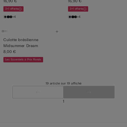
16,90 €
16,90 €
3+1 offerte
3+1 offerte
+4
+4
Culotte brésilienne
Midsummer Dream
8,00 €
Les Essentiels à Prix Ronds
19 article sur 19 affiché
1