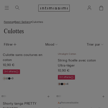
Femme
Best Sellers
Culottes
Culottes
Filtrer
Mood
Trier par
Ultralight Cotton
Culotte sans coutures en
coton
String ficelle avec coton
10,90 €
Ultra-léger
10,90 €
3+1 offerte
3+1 offerte
+9
+4
Personnalisable
Shorty tanga PRETTY