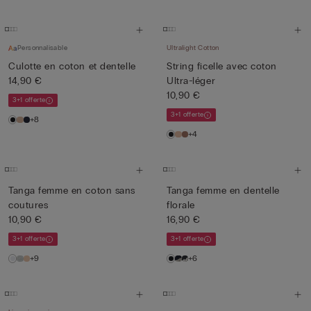
Personnalisable
Ultralight Cotton
Culotte en coton et dentelle
String ficelle avec coton
14,90 €
Ultra-léger
10,90 €
3+1 offerte
3+1 offerte
+8
+4
Tanga femme en coton sans
Tanga femme en dentelle
coutures
florale
10,90 €
16,90 €
3+1 offerte
3+1 offerte
+9
+6