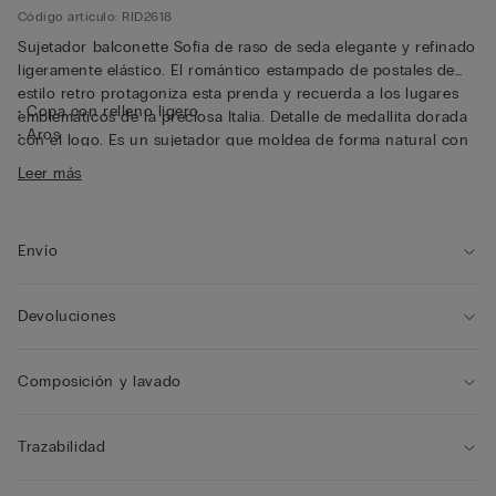
Código artículo: RID2618
Sujetador balconette Sofia de raso de seda elegante y refinado
ligeramente elástico. El romántico estampado de postales de
estilo retro protagoniza esta prenda y recuerda a los lugares
• Copa con relleno ligero
emblemáticos de la preciosa Italia. Detalle de medallita dorada
• Aros
con el logo. Es un sujetador que moldea de forma natural con
• Doble contorno del pecho en tul
la máxima comodidad, perfecto para llevarlo con picardía a la
Leer más
• Tirantes dobles trenzados y ajustables en la parte posterior
vista bajo un escote o una camiseta transparente.
• Sujeción excelente
• Realza el escote redondeando las formas
Colección Via Montenapoleone
Envío
Exclusiva cápsula compuesta
por prendas de un estilo único y sartorial, disponibles en la
boutique de Milán Via Montenapoleone y en tiendas
Devoluciones
seleccionadas del mundo.
Composición y lavado
Trazabilidad