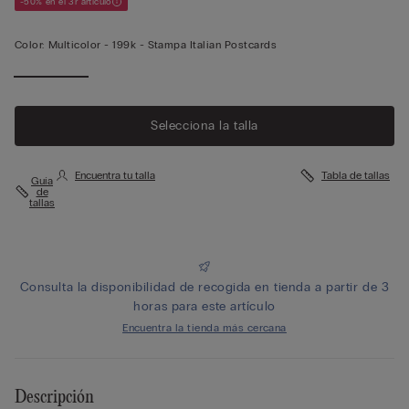
-50% en el 3r artículo
Color:
Multicolor -
199k - Stampa Italian Postcards
Selecciona la talla
Encuentra tu talla
Tabla de tallas
Guía
de
tallas
Consulta la disponibilidad de recogida en tienda a partir de 3
horas para este artículo
Encuentra la tienda más cercana
Descripción