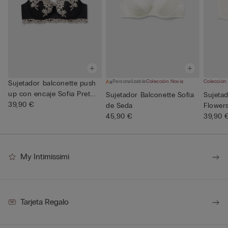
Personalizable
Colección Novia
Colección
Sujetador balconette push
up con encaje Sofia Pret...
Sujetador Balconette Sofia
Sujeta
39,90 €
de Seda
Flower
45,90 €
39,90 
My Intimissimi
Tarjeta Regalo