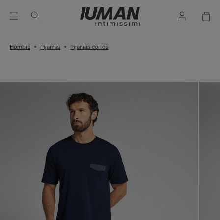
Hombre
Pijamas
Pijamas cortos