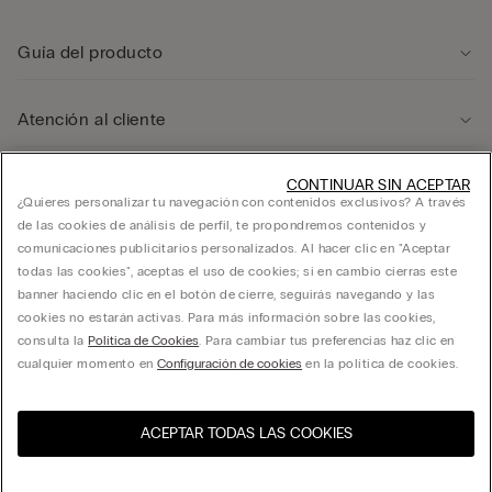
Guía del producto
Atención al cliente
Área legal
CONTINUAR SIN ACEPTAR
¿Quieres personalizar tu navegación con contenidos exclusivos? A través
de las cookies de análisis de perfil, te propondremos contenidos y
comunicaciones publicitarios personalizados. Al hacer clic en "Aceptar
Empresa
todas las cookies", aceptas el uso de cookies; si en cambio cierras este
banner haciendo clic en el botón de cierre, seguirás navegando y las
cookies no estarán activas. Para más información sobre las cookies,
consulta la
Política de Cookies
. Para cambiar tus preferencias haz clic en
FRANCHISING CALZEDONIA ESPAÑA, S.A. calle Ciencias 71-87, Polígono Pedrosa,
cualquier momento en
Configuración de cookies
en la política de cookies.
L’Hospitalet de Llobregat, Barcelona - 08908 - C.I.F. A60181294
ACEPTAR TODAS LAS COOKIES
Visita la tienda online de tu
United States
país
España
Español