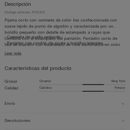
Descripción
Código artículo: PCU313
Pijama corto con camiseta de color liso confeccionada con
suave tejido de punto de algodón y caracterizada por un
bolsillo pequeño con detalle de estampado a rayas que
• Camiseta de cuello redondo
combina con el estampado del pantalón. Pantalón corto de
• Pantalón con cordón de ajuste y bolsillos laterales
tela de algodón con estampado de raya diplomática en color
• Corte recto
azul.
Leer más
• El modelo mide 185 cm y lleva la talla L
Características del producto
Grueso
Muy fino
Grosor
Cálidos
Fresco
Calidez
Envío
Devoluciones