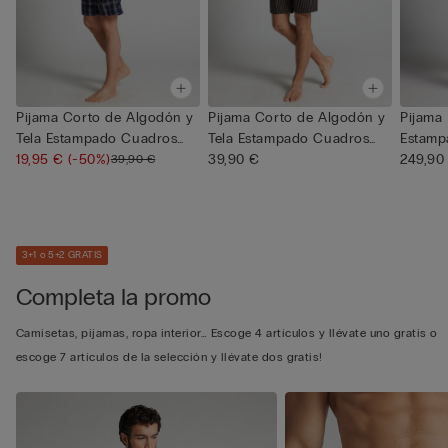
Pijama Corto de Algodón y
Pijama Corto de Algodón y
Pijama
Tela Estampado Cuadros
Tela Estampado Cuadros
Estamp
D...
19,95 €
(-50%)
A...
39,90 €
249,90
39,90 €
3+1 o 5+2 GRATIS
Completa la promo
Camisetas, pijamas, ropa interior… Escoge 4 artículos y llévate uno gratis o
escoge 7 artículos de la selección y llévate dos gratis!