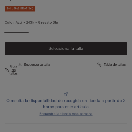
3+1 o 5+2 GRATIS
Color:
Azul -
243k - Gessato Blu
Selecciona la talla
Encuentra tu talla
Tabla de tallas
Guía
de
tallas
Consulta la disponibilidad de recogida en tienda a partir de 3
horas para este artículo
Encuentra la tienda más cercana