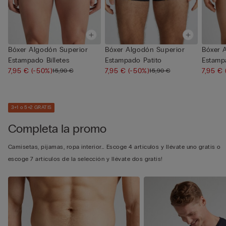
Bóxer Algodón Superior
Bóxer Algodón Superior
Bóxer 
Estampado Billetes
Estampado Patito
Estamp
7,95 €
(-50%)
7,95 €
(-50%)
7,95 €
15,90 €
15,90 €
3+1 o 5+2 GRATIS
Completa la promo
Camisetas, pijamas, ropa interior… Escoge 4 artículos y llévate uno gratis o
escoge 7 artículos de la selección y llévate dos gratis!