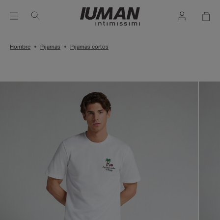
Hombre
Pijamas
Pijamas cortos