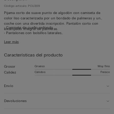
Código artículo: PCU309
Pijama corto de suave punto de algodón con camiseta de
color liso caracterizada por un bordado de palmeras y un
coche con una divertida inscripción. Pantalón corto con
• Camiseta de cuello redondo
estampado integral de palmeras.
• Pantalones con bolsillos laterales
• Corte recto
Leer más
• El modelo mide 185 cm y lleva la talla L
Características del producto
Grueso
Muy fino
Grosor
Cálidos
Fresco
Calidez
Envío
Devoluciones