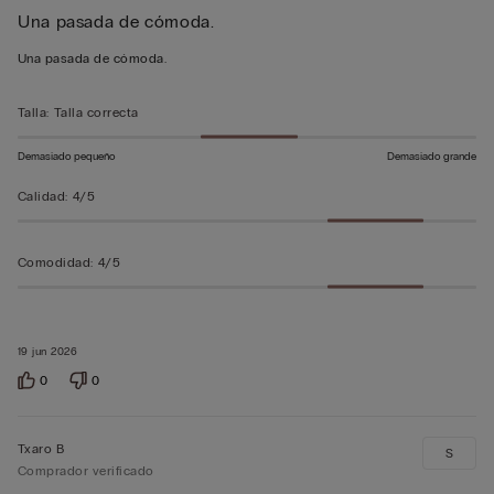
Una pasada de cómoda.
de
5
Una pasada de cómoda.
sobre
5
Talla
:
Talla correcta
Demasiado pequeño
Demasiado grande
Calidad
:
4/5
Comodidad
:
4/5
19 jun 2026
0
0
Txaro B
S
Comprador verificado