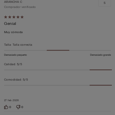
ARANCHA C
S
Comprador verificado
Calificación
Genial
de
5
Muy cómoda
sobre
5
Talla
:
Talla correcta
Demasiado pequeño
Demasiado grande
Calidad
:
5/5
Comodidad
:
5/5
27 feb 2026
0
0