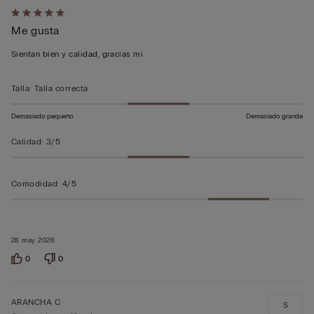
Calificación
Me gusta
de
5
Sientan bien y calidad, gracias mi
sobre
5
Talla
:
Talla correcta
Demasiado pequeño
Demasiado grande
Calidad
:
3/5
Comodidad
:
4/5
28 may 2026
0
0
ARANCHA C
S