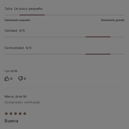
5
Talla
:
Un poco pequeño
Demasiado pequeño
Demasiado grande
Calidad
:
4/5
Comodidad
:
4/5
1 jul 2026
0
0
María José M
Comprador verificado
Calificación
Buena
de
5