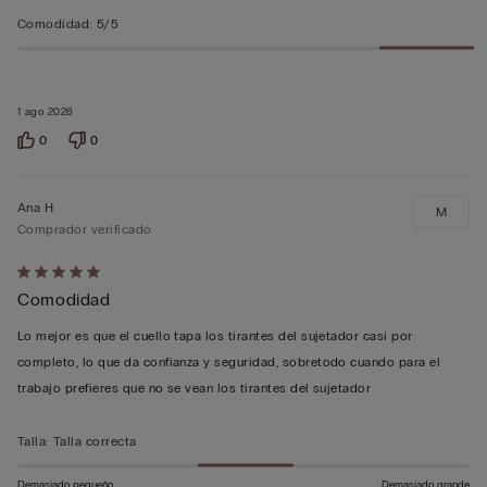
Comodidad
:
5/5
1 ago 2026
0
0
Ana H
M
Comprador verificado
Calificación
Comodidad
de
5
Lo mejor es que el cuello tapa los tirantes del sujetador casi por
sobre
completo, lo que da confianza y seguridad, sobretodo cuando para el
5
trabajo prefieres que no se vean los tirantes del sujetador
Talla
:
Talla correcta
Demasiado pequeño
Demasiado grande