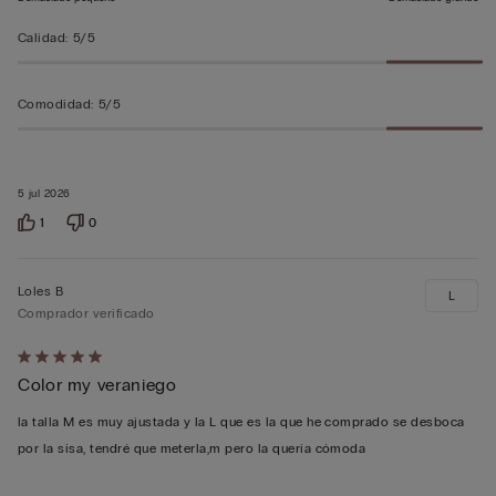
Calidad
:
5/5
Comodidad
:
5/5
5 jul 2026
1
0
Loles B
L
Comprador verificado
Calificación
Color my veraniego
de
5
la talla M es muy ajustada y la L que es la que he comprado se desboca
sobre
por la sisa, tendré que meterla,m pero la quería cómoda
5