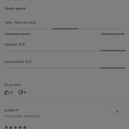
5
Queda genial
sobre
5
Talla
:
Talla correcta
Demasiado pequeño
Demasiado grande
Calidad
:
5/5
Comodidad
:
5/5
28 jun 2026
0
0
ELENA P
S
Comprador verificado
Calificación