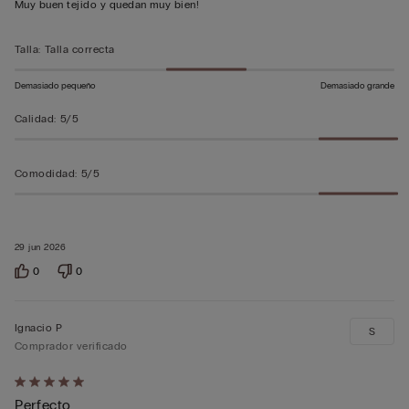
Muy buen tejido y quedan muy bien!
sobre
5
Talla
:
Talla correcta
Demasiado pequeño
Demasiado grande
Calidad
:
5/5
Comodidad
:
5/5
29 jun 2026
0
0
Ignacio P
S
Comprador verificado
Calificación
Perfecto
de