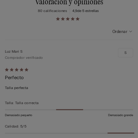
Valoración y opiniones
80 calificaciones
4,9
de 5 estrellas
Ordenar
Luz Mari S
S
Comprador verificado
Calificación
Perfecto
de
5
Talla perfecta
sobre
5
Talla
:
Talla correcta
Demasiado pequeño
Demasiado grande
Calidad
:
5/5