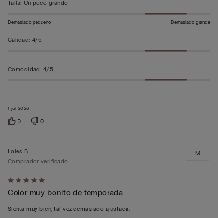
Talla
:
Un poco grande
Demasiado pequeño
Demasiado grande
Calidad
:
4/5
Comodidad
:
4/5
1 jul 2026
0
0
Loles B
M
Comprador verificado
Calificación
Color muy bonito de temporada
de
5
Sienta muy bien, tal vez demasiado ajustada.
sobre