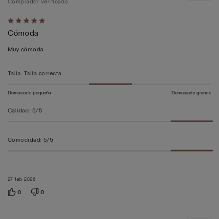
Comprador verificado
Calificación
Cómoda
de
5
Muy cómoda
sobre
5
Talla
:
Talla correcta
Demasiado pequeño
Demasiado grande
Calidad
:
5/5
Comodidad
:
5/5
27 feb 2026
0
0