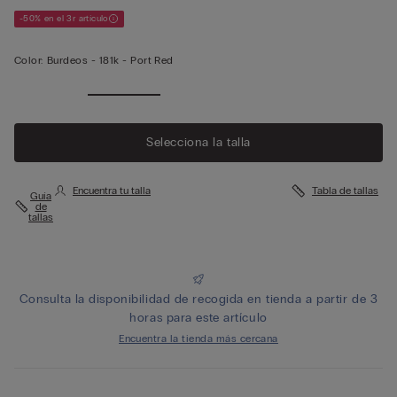
-50% en el 3r artículo
Color:
Burdeos -
181k - Port Red
Ver más
Selecciona la talla
Encuentra tu talla
Tabla de tallas
Guía
de
tallas
Consulta la disponibilidad de recogida en tienda a partir de 3
horas para este artículo
Encuentra la tienda más cercana