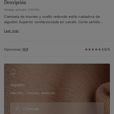
Descripción
Código artículo: CG170A
Camiseta de tirantes y cuello redondo estilo nadadora de
algodón Superior confeccionada en canalé. Corte ceñido.
La modelo mide 175 cm y lleva la talla S.
Leer más
Opiniones
(
80
)
4,9/5
Algodón
Sencillo, cómodo, esencial.
Cómoda