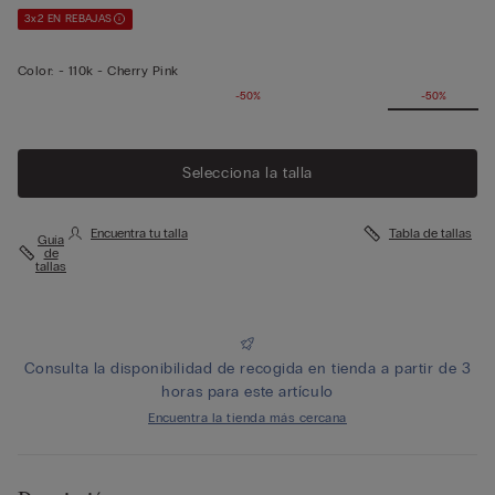
3x2 EN REBAJAS
Color:
-
110k - Cherry Pink
-50%
-50%
Selecciona la talla
Encuentra tu talla
Tabla de tallas
Guía
de
tallas
Consulta la disponibilidad de recogida en tienda a partir de 3
horas para este artículo
Encuentra la tienda más cercana