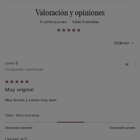
Valoración y opiniones
9 calificaciones
4,8
de 5 estrellas
Ordenar
Loles B
M
Comprador verificado
Calificación
Muy original
de
5
Muy bonita y sienta muy bien
sobre
5
Talla
:
Talla correcta
Demasiado pequeño
Demasiado grande
Calidad
:
4/5