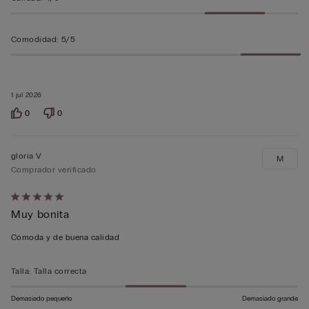
Comodidad
:
5/5
1 jul 2026
0
0
gloria V
M
Comprador verificado
Calificación
Muy bonita
de
5
Cómoda y de buena calidad
sobre
5
Talla
:
Talla correcta
Demasiado pequeño
Demasiado grande