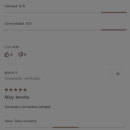
Calidad
:
5/5
Comodidad
:
5/5
7 jun 2026
0
0
gloria V
M
Comprador verificado
Calificación
Muy bonita
de
5
Cómoda y de buena calidad
sobre
5
Talla
:
Talla correcta