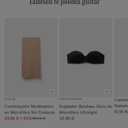
También te pueden gustar
Shaping
Personalizable
Camiset
Nadado
Combinación Modeladora
Sujetador Bandeau Gioia de
15,90 
en Microfibra Sin Costuras
Microfibra Ultralight
29,95 €
(-50%)
32,90 €
59,90 €