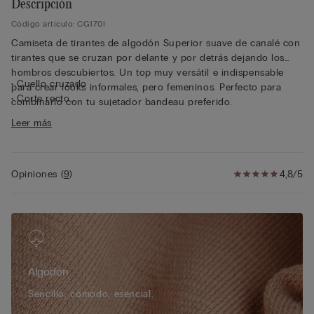
Descripción
Código artículo: CG170I
Camiseta de tirantes de algodón Superior suave de canalé con
tirantes que se cruzan por delante y por detrás dejando los
hombros descubiertos. Un top muy versátil e indispensable
• Cuello cruzado
para crear looks informales, pero femeninos. Perfecto para
• Corte recto
combinarlo con tu sujetador bandeau preferido.
• Modelo corto
Leer más
• 100 % algodón
• La modelo mide 175 cm y lleva la talla S
Opiniones
(
9
)
4,8/5
Algodón
Sencillo, cómodo, esencial.