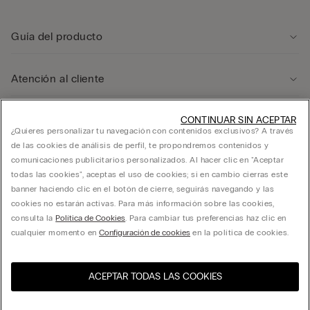
Guía del producto
Atención al cliente
Área legal
CONTINUAR SIN ACEPTAR
¿Quieres personalizar tu navegación con contenidos exclusivos? A través
de las cookies de análisis de perfil, te propondremos contenidos y
comunicaciones publicitarios personalizados. Al hacer clic en "Aceptar
Empresa
todas las cookies", aceptas el uso de cookies; si en cambio cierras este
banner haciendo clic en el botón de cierre, seguirás navegando y las
cookies no estarán activas. Para más información sobre las cookies,
consulta la
Política de Cookies
. Para cambiar tus preferencias haz clic en
FRANCHISING CALZEDONIA ESPAÑA, S.A. calle Ciencias 71-87, Polígono Pedrosa,
cualquier momento en
Configuración de cookies
en la política de cookies.
L’Hospitalet de Llobregat, Barcelona - 08908 - C.I.F. A60181294
ACEPTAR TODAS LAS COOKIES
Selecciona la talla
Visita la tienda online de tu
United States
país
España
Español