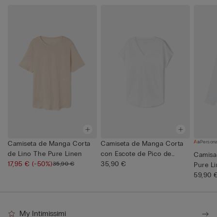
Persona
Camiseta de Manga Corta
Camiseta de Manga Corta
de Lino The Pure Linen
con Escote de Pico de
Camisa
17,95 €
(-50%)
Lino...
35,90 €
35,90 €
Pure L
59,90 
My Intimissimi