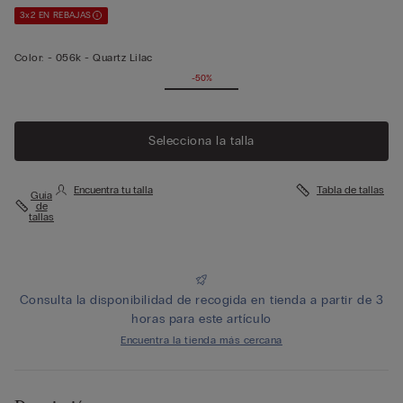
3x2 EN REBAJAS
Color:
-
056k - Quartz Lilac
-50%
Selecciona la talla
Encuentra tu talla
Tabla de tallas
Guía
de
tallas
Consulta la disponibilidad de recogida en tienda a partir de 3
horas para este artículo
Encuentra la tienda más cercana