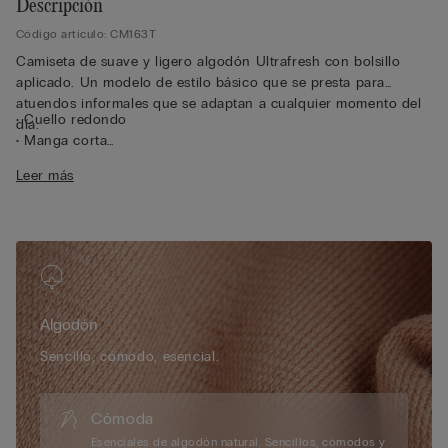
Descripción
Código artículo: CM163T
Camiseta de suave y ligero algodón Ultrafresh con bolsillo
aplicado. Un modelo de estilo básico que se presta para
atuendos informales que se adaptan a cualquier momento del
• Cuello redondo
día.
• Manga corta
• Bolsillo
Leer más
• Corte recto
• 100 % algodón
• La modelo mide 175 cm y lleva la talla S
Algodón
Sencillo, cómodo, esencial.
Cómoda
Esenciales de algodón natural. Sencillos, cómodos y