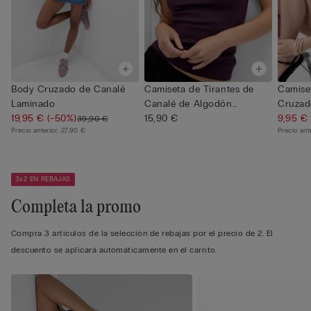
Body Cruzado de Canalé
Camiseta de Tirantes de
Camise
Laminado
Canalé de Algodón
Cruzad
19,95 €
(-50%)
Superior
15,90 €
Superior
9,95 €
39,90 €
Precio anterior:
27,90 €
Precio ant
3x2 EN REBAJAS
Completa la promo
Compra 3 artículos de la selección de rebajas por el precio de 2. El
descuento se aplicará automáticamente en el carrito.