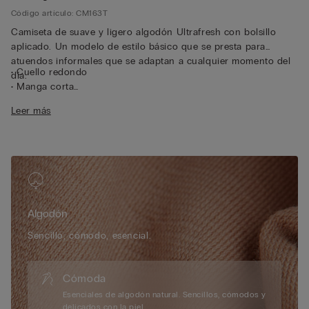
Código artículo: CM163T
Camiseta de suave y ligero algodón Ultrafresh con bolsillo
aplicado. Un modelo de estilo básico que se presta para
atuendos informales que se adaptan a cualquier momento del
• Cuello redondo
día.
• Manga corta
• Bolsillo
Leer más
• Corte recto
• 100 % algodón
• La modelo mide 175 cm y lleva la talla S
Algodón
Sencillo, cómodo, esencial.
Cómoda
Esenciales de algodón natural. Sencillos, cómodos y
delicados con la piel.