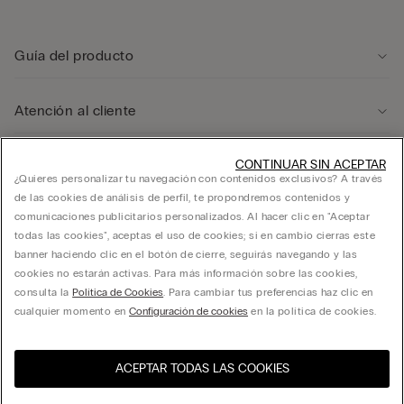
Guía del producto
Atención al cliente
Área legal
CONTINUAR SIN ACEPTAR
¿Quieres personalizar tu navegación con contenidos exclusivos? A través
de las cookies de análisis de perfil, te propondremos contenidos y
comunicaciones publicitarios personalizados. Al hacer clic en "Aceptar
Empresa
todas las cookies", aceptas el uso de cookies; si en cambio cierras este
banner haciendo clic en el botón de cierre, seguirás navegando y las
cookies no estarán activas. Para más información sobre las cookies,
consulta la
Política de Cookies
. Para cambiar tus preferencias haz clic en
FRANCHISING CALZEDONIA ESPAÑA, S.A. calle Ciencias 71-87, Polígono Pedrosa,
cualquier momento en
Configuración de cookies
en la política de cookies.
L’Hospitalet de Llobregat, Barcelona - 08908 - C.I.F. A60181294
ACEPTAR TODAS LAS COOKIES
Visita la tienda online de tu
United States
país
España
Español