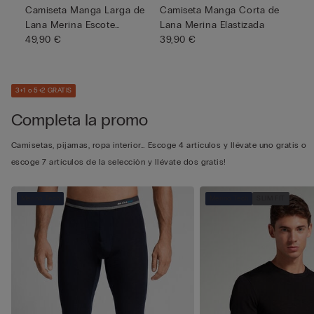
Camiseta Manga Larga de
Camiseta Manga Corta de
Lana Merina Escote
Lana Merina Elastizada
Redondo
49,90 €
39,90 €
3+1 o 5+2 GRATIS
Completa la promo
Camisetas, pijamas, ropa interior… Escoge 4 artículos y llévate uno gratis o
escoge 7 artículos de la selección y llévate dos gratis!
Merino Tech
Merino Tech
SLIM FIT