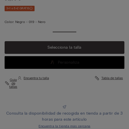
3+1 o 5+2 GRATIS
Color:
Negro -
019 - Nero
Selecciona la talla
Personaliza
Encuentra tu talla
Tabla de tallas
Guía
de
tallas
Consulta la disponibilidad de recogida en tienda a partir de 3
horas para este artículo
Encuentra la tienda más cercana