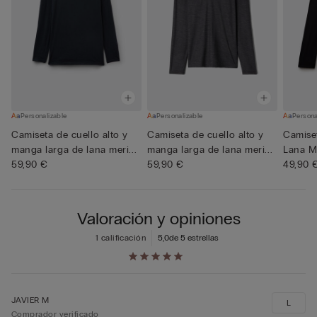
Personalizable
Personalizable
Persona
Camiseta de cuello alto y
Camiseta de cuello alto y
Camise
manga larga de lana meri...
manga larga de lana meri...
Lana M
59,90 €
59,90 €
Redon
49,90 
Valoración y opiniones
1 calificación
5,0
de 5 estrellas
JAVIER M
L
Comprador verificado