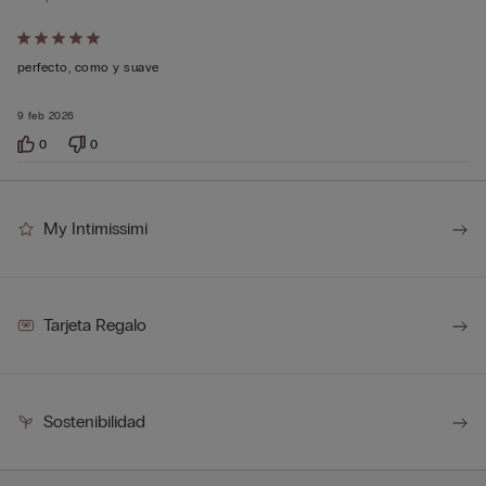
Calificación
de
perfecto, como y suave
5
9 feb 2026
sobre
5
0
0
My Intimissimi
Tarjeta Regalo
Sostenibilidad