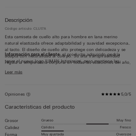
Descripción
Código artículo: CLU17A
Esta camiseta de cuello alto para hombre en lana merino
natural elastizada ofrece adaptabilidad y suavidad excepcional
al tacto. El diseño de cuello alto protege con delicadeza y se
Información para el cliente:
el producto adquirido podría
adapta con naturalidad al cuerpo. Su alta transpirabilidad
tener el nuevo logo IUMAN Intimissimi, pero mantiene las
regula la temperatura corporal en todas las estaciones del año,
mismas características de tejido, corte y acabados que el que
garantizando una constante sensación seca. El tratamiento
Leer más
se muestra en esta página.
superwash permite lavados sencillos a 30 grados. La camiseta
de manga larga de lana merino resulta cómoda y agradable de
llevar. Una prenda esencial en el armario masculino como capa
base o pieza independiente. Artículo vendido en exclusiva
Opiniones
(
1
)
5,0/5
online y en tiendas IUMAN Intimissimi.
Características del producto
Grueso
Muy fino
Grosor
Cálidos
Fresco
Calidez
Muy ajustada
Oversize
Forma