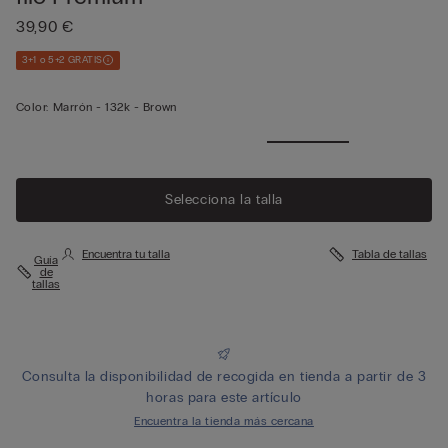
39,90 €
3+1 o 5+2 GRATIS
Color:
Marrón -
132k - Brown
Selecciona la talla
Encuentra tu talla
Tabla de tallas
Guía
de
tallas
Consulta la disponibilidad de recogida en tienda a partir de 3
horas para este artículo
Encuentra la tienda más cercana