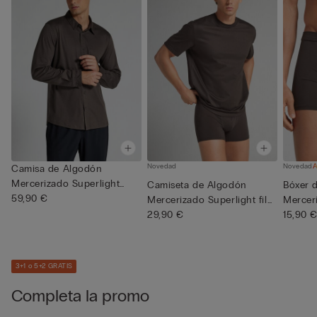
Novedad
Novedad
Camisa de Algodón
Mercerizado Superlight
Camiseta de Algodón
Bóxer 
Manga Lar...
59,90 €
Mercerizado Superlight filo
Mercer
Pr...
29,90 €
15,90 
3+1 o 5+2 GRATIS
Completa la promo