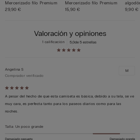
Mercerizado filo Premium
Mercerizado filo Premium
algodó
29,90 €
15,90 €
9,90 €
Valoración y opiniones
1 calificación
5,0
de 5 estrellas
Angelina S
M
Comprador verificado
Calificación
de
A pesar del hecho de que esta camiseta es básica, debido a su tela, se ve
5
muy cara, es perfecta tanto para los paseos diarios como para las
sobre
noches.
5
Talla
:
Un poco grande
Demasiado pequeño
Demasiado grande