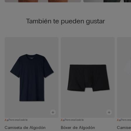
También te pueden gustar
Personalizable
Personalizable
Persona
Camiseta de Algodón
Bóxer de Algodón
Camise