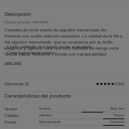
Descripción
Código artículo: CMU12HM
Camiseta de corte amplio de algodón mercerizado filo
Premium con cuello redondo acanalado. La calidad de la fibra
del algodón mercerizado, que se caracteriza por su brillo,
• Cuello redondo con banda ancha acanalada
elegancia y ligereza, hace que esta camiseta de manga corta
• Corte ligeramente amplio
resulte fresca, resistente y brinde una transpirabilidad
• El modelo mide 185 cm y lleva la talla L
agradable para disfrutar de una comodidad impecable al
Leer más
contacto con la piel. El tejido fino y el corte holgado hacen
que esta camiseta de manga corta sea perfecta como prenda
exterior, incluso en los días más calurosos.
Opiniones
(
1
)
5,0/5
Características del producto
Grueso
Muy fino
Grosor
Cálidos
Fresco
Calidez
Muy ajustada
Oversize
Forma