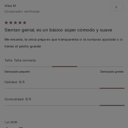
Alba M
L
Comprador verificado
Calificación
Sientan genial, es un básico súper cómodo y suave
de
5
Me encanta, la única pega es que transparenta si la compras ajustada o si
sobre
tienes el pecho grande
5
Talla
:
Talla correcta
Demasiado pequeño
Demasiado grande
Calidad
:
5/5
Comodidad
:
5/5
1 jul 2026