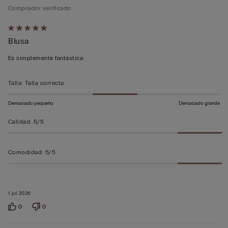
Comprador verificado
Calificación
Blusa
de
5
Es simplemente fantástica
sobre
5
Talla
:
Talla correcta
Demasiado pequeño
Demasiado grande
Calidad
:
5/5
Comodidad
:
5/5
1 jul 2026
0
0