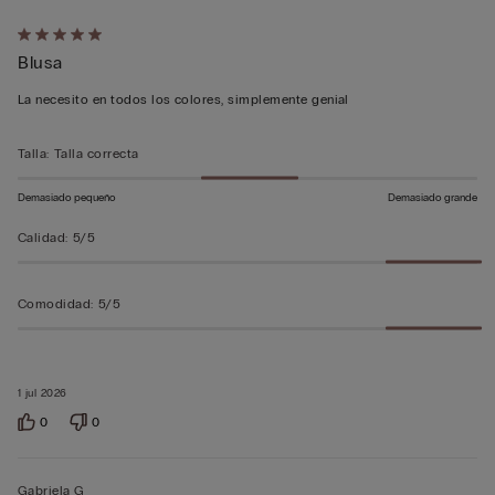
Calificación
Blusa
de
5
La necesito en todos los colores, simplemente genial
sobre
5
Talla
:
Talla correcta
Demasiado pequeño
Demasiado grande
Calidad
:
5/5
Comodidad
:
5/5
1 jul 2026
0
0
Gabriela G