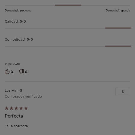
Demasiado pequeño
Demasiado grande
Calidad
:
5/5
Comodidad
:
5/5
17 jul 2026
0
0
Luz Mari S
S
Comprador verificado
Calificación
Perfecta
de
5
Talla correcta
sobre