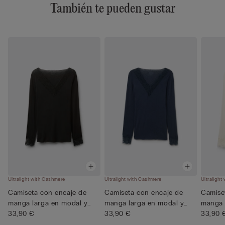
También te pueden gustar
Ultralight with Cashmere
Ultralight with Cashmere
Ultralight
Camiseta con encaje de
Camiseta con encaje de
Camise
manga larga en modal y
manga larga en modal y
manga 
cash...
33,90 €
cash...
33,90 €
cash...
33,90 