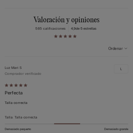
Valoración y opiniones
585 calificaciones
4,9
de 5 estrellas
Ordenar
Luz Mari S
L
Comprador verificado
Calificación
Perfecta
de
5
Talla correcta
sobre
5
Talla
:
Talla correcta
Demasiado pequeño
Demasiado grande