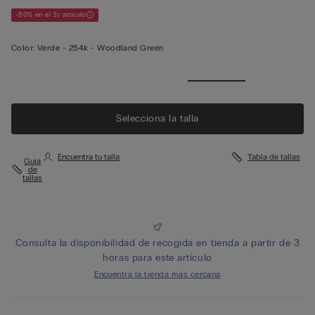
-50% en el 3r artículo
Color:
Verde -
254k - Woodland Green
Ver
menos
Selecciona la talla
Encuentra tu talla
Tabla de tallas
Guía
de
tallas
Consulta la disponibilidad de recogida en tienda a partir de 3
horas para este artículo
Encuentra la tienda más cercana