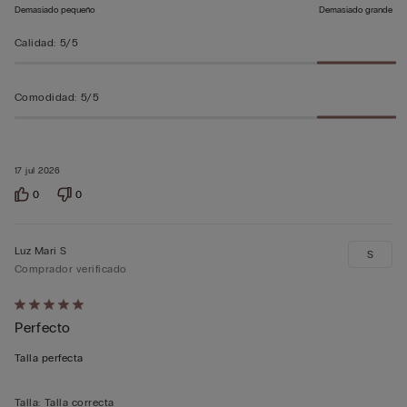
Demasiado pequeño
Demasiado grande
Calidad
:
5/5
Comodidad
:
5/5
17 jul 2026
0
0
Luz Mari S
S
Comprador verificado
Calificación
Perfecto
de
5
Talla perfecta
sobre
5
Talla
:
Talla correcta