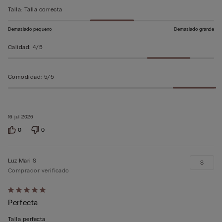
5
Talla
:
Talla correcta
Demasiado pequeño
Demasiado grande
Calidad
:
4/5
Comodidad
:
5/5
16 jul 2026
0
0
Luz Mari S
S
Comprador verificado
Calificación
Perfecta
de
5
Talla perfecta