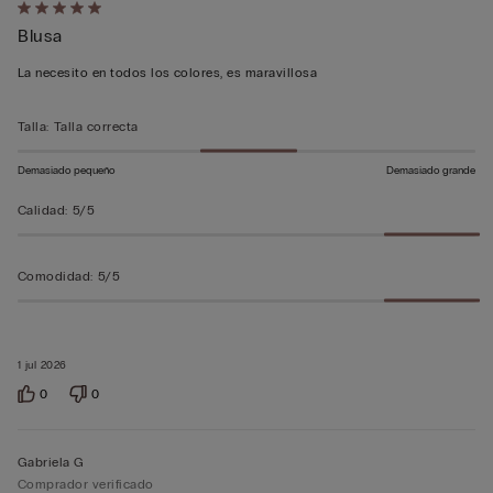
Calificación
Blusa
de
5
La necesito en todos los colores, es maravillosa
sobre
5
Talla
:
Talla correcta
Demasiado pequeño
Demasiado grande
Calidad
:
5/5
Comodidad
:
5/5
1 jul 2026
0
0
Gabriela G
Comprador verificado