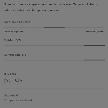
5
No es la primera vez que compro estás camisetas. Tengo en distintos
sobre
colores. Cada cierto tiempo compro más.
5
Talla
:
Talla correcta
Demasiado pequeño
Demasiado grande
Calidad
:
5/5
Comodidad
:
5/5
14 jul 2026
0
0
Gabriela G
Comprador verificado