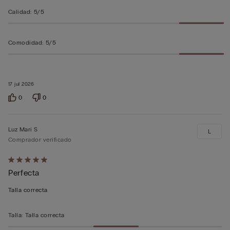
Calidad
:
5/5
Comodidad
:
5/5
17 jul 2026
0
0
Luz Mari S
L
Comprador verificado
Calificación
Perfecta
de
5
Talla correcta
sobre
5
Talla
:
Talla correcta