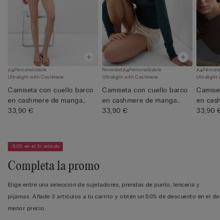
Personalizable
Novedad
Personalizable
Persona
Ultralight with Cashmere
Ultralight with Cashmere
Ultralight
Camiseta con cuello barco
Camiseta con cuello barco
Camise
en cashmere de manga
en cashmere de manga
en cas
Lar...
33,90 €
Lar...
33,90 €
Lar...
33,90 
-50% en el 3r artículo
Completa la promo
Elige entre una selección de sujetadores, prendas de punto, lencería y
pijamas. Añade 3 artículos a tu carrito y obtén un 50% de descuento en el de
menor precio.