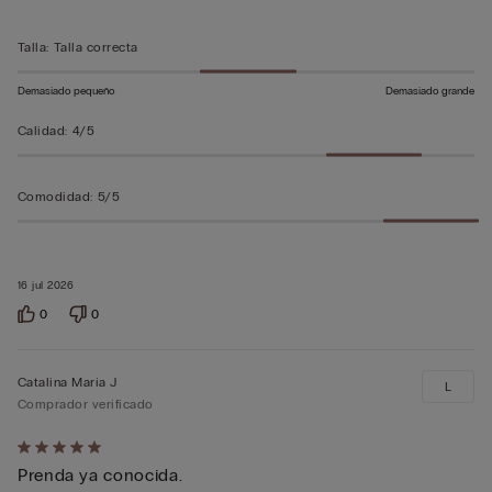
sobre
5
Talla
:
Talla correcta
Demasiado pequeño
Demasiado grande
Calidad
:
4/5
Comodidad
:
5/5
16 jul 2026
0
0
Catalina María J
L
Comprador verificado
Calificación
Prenda ya conocida.
de