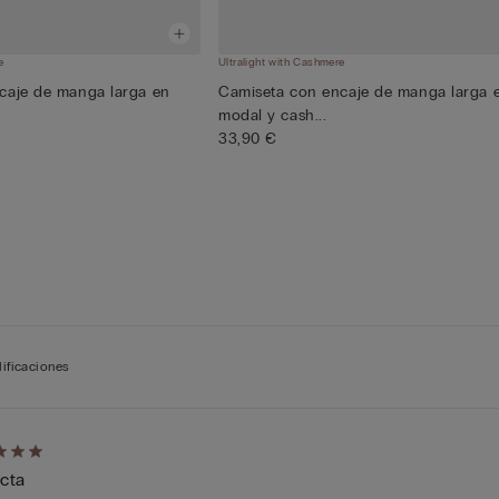
e
Ultralight with Cashmere
caje de manga larga en
Camiseta con encaje de manga larga 
modal y cash...
33,90 €
lificaciones
cación
ecta