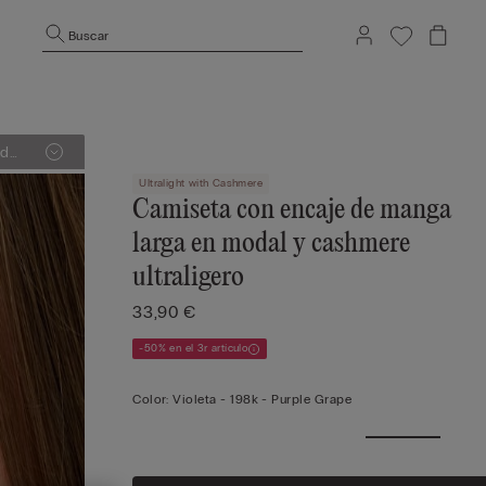
Buscar
Ultralight with Cashmere
Camiseta con encaje de manga
larga en modal y cashmere
ultraligero
33,90 €
-50% en el 3r artículo
Color:
Violeta -
198k - Purple Grape
Ve
men