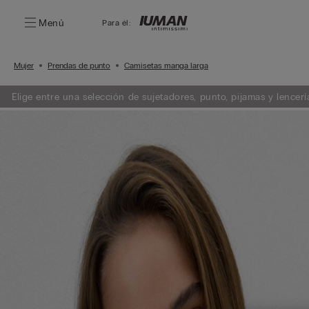
Menú
Para él:
Mujer
Prendas de punto
Camisetas manga larga
Elige entre una selección de sujetadores, punto, pijamas y lencería. Añade 3 artículos a tu carrito y obtén un 50% de descuento en e
menor importe.