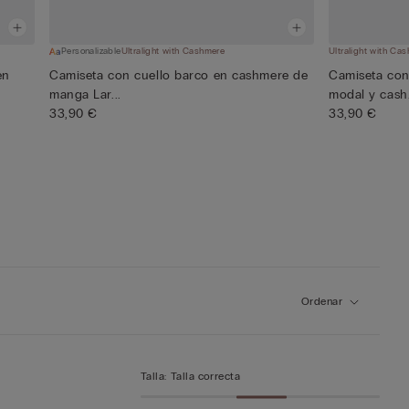
Personalizable
Ultralight with Cashmere
Ultralight with Ca
en
Camiseta con cuello barco en cashmere de
Camiseta con
manga Lar...
modal y cash.
33,90 €
33,90 €
Ordenar
Talla
:
Talla correcta