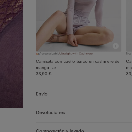
Personalizable
Ultralight with Cashmere
Nov
Camiseta con cuello barco en cashmere de
Ca
manga Lar...
ma
33,90 €
33
Envío
Devoluciones
Composición y lavado