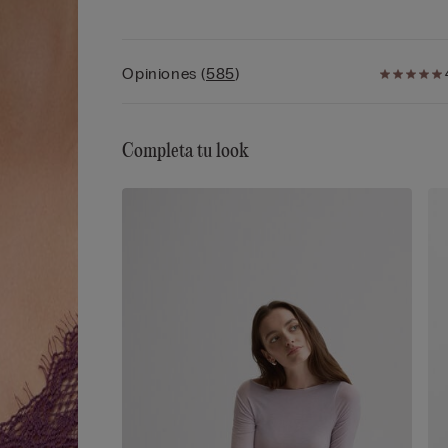
convirtiéndola en una camiseta fina de manga la
ideal tanto como prenda exterior como capa inter
ya que no se arruga y se adapta perfectamente a
Opiniones
(
585
)
cuerpo. Adornada con delicados detalles de enca
es perfecta como camiseta lencera de manga larg
Disponible en tonos clásicos y en colores vibrant
Abarca una amplia gama de tallas. Una opción
Completa tu look
sofisticada como camiseta interior con encaje o
camiseta con cashmere, perfecta para cualquier
ocasión.