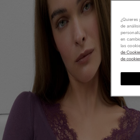
¿Quieres 
de anális
personali
en cambio
las cooki
de Cookie
de cookie