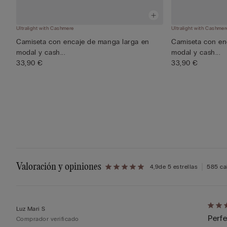
Ultralight with Cashmere
Ultralight with Cashmer
Camiseta con encaje de manga larga en
Camiseta con en
modal y cash...
modal y cash...
33,90 €
33,90 €
Valoración y opiniones
4,9
de 5 estrellas
585 ca
Califi
Luz Mari S
Perf
de
Comprador verificado