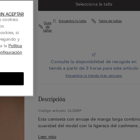
Selecciona la talla
IN ACEPTAR
s cookies
Encuentra tu talla
Tabla de tallas
Guía
os
de
tallas
ookies; si
avegando y
ta la
Política
nfiguración
Consulta la disponibilidad de recogida en
tienda a partir de 3 horas para este artículo
Encuentra la tienda más cercana
Descripción
Código artículo: CLD28P
Esta camiseta con encaje de manga larga combina
suavidad del modal con la ligereza del cashmere
ultraligero, ofreciendo un diseño refinado y versát
Leer más
Su ajuste slim define la figura con elegancia,