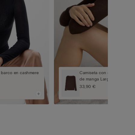
o barco en cashmere
Camiseta con cuello barco
de manga Larga
33,90 €