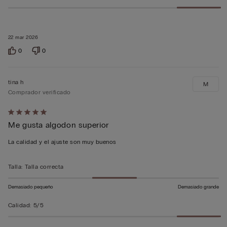
22 mar 2026
0
0
tina h
M
Comprador verificado
Calificación
Me gusta algodon superior
de
5
La calidad y el ajuste son muy buenos
sobre
5
Talla
:
Talla correcta
Demasiado pequeño
Demasiado grande
Calidad
:
5/5