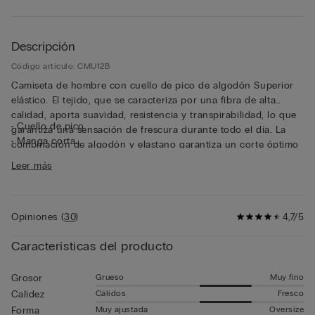
Descripción
Código artículo: CMU12B
Camiseta de hombre con cuello de pico de algodón Superior
elástico. El tejido, que se caracteriza por una fibra de alta
calidad, aporta suavidad, resistencia y transpirabilidad, lo que
• Cuello de pico
garantiza una sensación de frescura durante todo el día. La
• Manga corta
combinación de algodón y elastano garantiza un corte óptimo
• Corte ceñido
que se adapta a la perfección a las formas del cuerpo y
Leer más
• El modelo mide 185 cm y lleva la talla L
garantiza así la libertad de movimiento en todo momento. Esta
camiseta de manga corta es perfecta como prenda de ropa
interior gracias a las costuras planas que resultan
Opiniones
(
30
)
4,7/5
imperceptibles bajo la ropa y el cuello de pico que la vuelve
invisible bajo las camisas.
Características del producto
Grueso
Muy fino
Grosor
Cálidos
Fresco
Calidez
Muy ajustada
Oversize
Forma