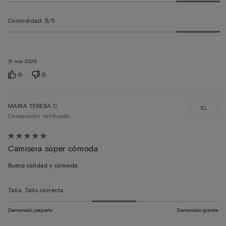
Comodidad
:
5/5
21 mar 2026
0
0
MARIA TERESA C
XL
Comprador verificado
Calificación
Camisera súper cómoda
de
5
Buena calidad y cómoda.
sobre
5
Talla
:
Talla correcta
Demasiado pequeño
Demasiado grande