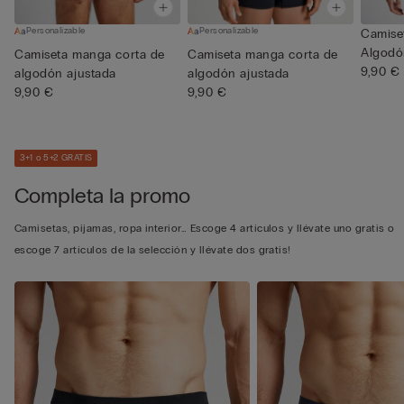
Personalizable
Personalizable
Camise
Algodón
Camiseta manga corta de
Camiseta manga corta de
9,90 €
algodón ajustada
algodón ajustada
9,90 €
9,90 €
3+1 o 5+2 GRATIS
Completa la promo
Camisetas, pijamas, ropa interior… Escoge 4 artículos y llévate uno gratis o
escoge 7 artículos de la selección y llévate dos gratis!