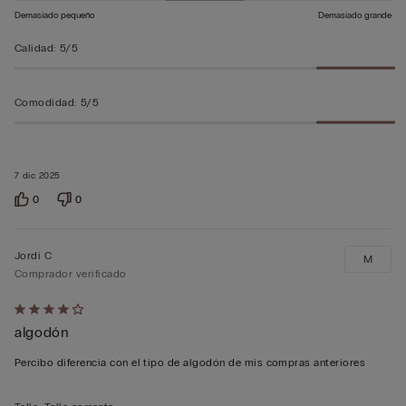
Demasiado pequeño
Demasiado grande
Calidad
:
5/5
Comodidad
:
5/5
7 dic 2025
0
0
Jordi C
M
Comprador verificado
Calificación
algodón
de
4
Percibo diferencia con el tipo de algodón de mis compras anteriores
sobre
5