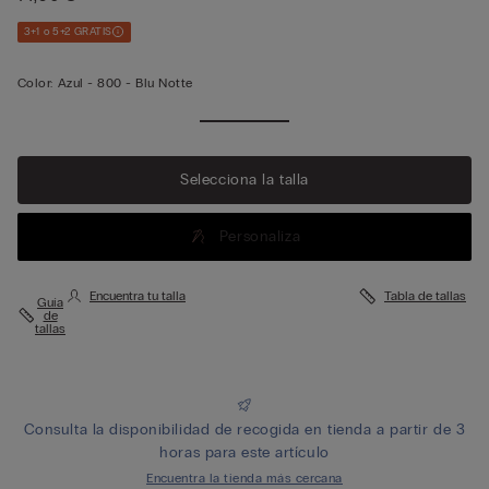
3+1 o 5+2 GRATIS
Color:
Azul -
800 - Blu Notte
Selecciona la talla
Personaliza
Encuentra tu talla
Tabla de tallas
Guía
de
tallas
Consulta la disponibilidad de recogida en tienda a partir de 3
horas para este artículo
Encuentra la tienda más cercana