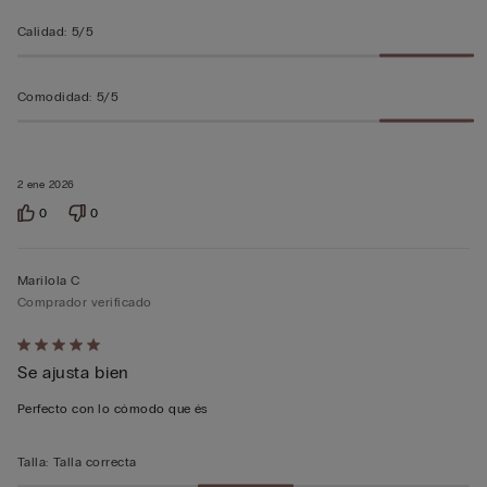
Calidad
:
5/5
Comodidad
:
5/5
2 ene 2026
0
0
Marilola C
Comprador verificado
Calificación
Se ajusta bien
de
5
Perfecto con lo cómodo que és
sobre
5
Talla
:
Talla correcta