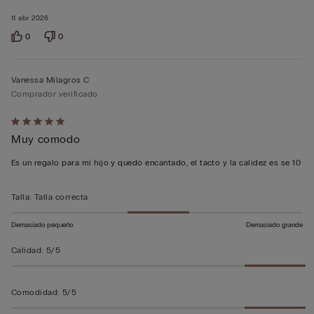
11 abr 2026
0
0
Vanessa Milagros C
Comprador verificado
Calificación
Muy comodo
de
5
Es un regalo para mi hijo y quedó encantado, el tacto y la calidez es se 10
sobre
5
Talla
:
Talla correcta
Demasiado pequeño
Demasiado grande
Calidad
:
5/5
Comodidad
:
5/5