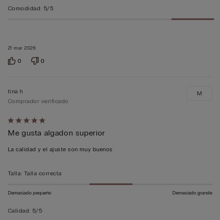
Comodidad
:
5/5
21 mar 2026
0
0
tina h
M
Comprador verificado
Calificación
Me gusta algadon superior
de
5
La calidad y el ajuste son muy buenos
sobre
5
Talla
:
Talla correcta
Demasiado pequeño
Demasiado grande
Calidad
:
5/5