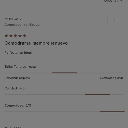
Ordenar
MONICA V
XL
Comprador verificado
Calificación
Comodisima, siempre renuevo
de
5
Perfecta, es ideal
sobre
5
Talla
:
Talla correcta
Demasiado pequeño
Demasiado grande
Calidad
:
4/5
Comodidad
:
5/5