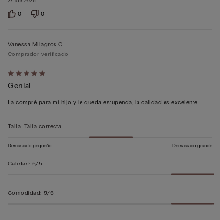
27 abr 2026
0
0
Vanessa Milagros C
Comprador verificado
Calificación
Genial
de
5
La compré para mi hijo y le queda estupenda, la calidad es excelente
sobre
5
Talla
:
Talla correcta
Demasiado pequeño
Demasiado grande
Calidad
:
5/5
Comodidad
:
5/5