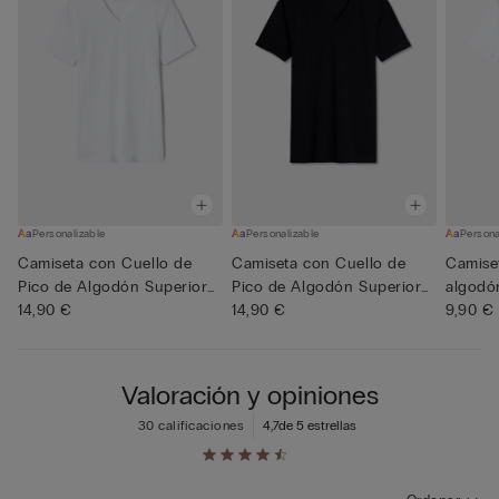
Personalizable
Personalizable
Persona
Camiseta con Cuello de
Camiseta con Cuello de
Camise
Pico de Algodón Superior
Pico de Algodón Superior
algodó
El...
14,90 €
El...
14,90 €
9,90 €
Valoración y opiniones
30 calificaciones
4,7
de 5 estrellas