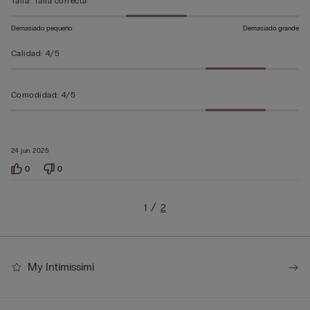
Talla
:
Talla correcta
Demasiado pequeño
Demasiado grande
Calidad
:
4/5
Comodidad
:
4/5
24 jun 2025
0
0
1
2
My Intimissimi