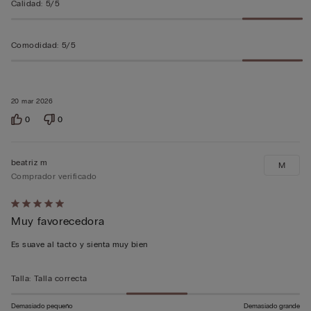
Calidad
:
5/5
Comodidad
:
5/5
20 mar 2026
0
0
beatriz m
M
Comprador verificado
Calificación
Muy favorecedora
de
5
Es suave al tacto y sienta muy bien
sobre
5
Talla
:
Talla correcta
Demasiado pequeño
Demasiado grande