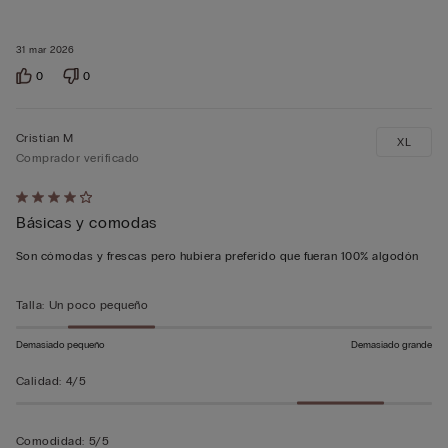
31 mar 2026
0
0
Cristian M
XL
Comprador verificado
Calificación
Básicas y comodas
de
4
Son cómodas y frescas pero hubiera preferido que fueran 100% algodón
sobre
5
Talla
:
Un poco pequeño
Demasiado pequeño
Demasiado grande
Calidad
:
4/5
Comodidad
:
5/5