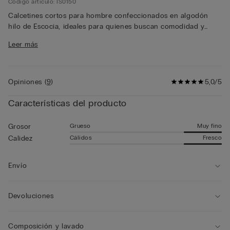
Código artículo: IS0150
Calcetines cortos para hombre confeccionados en algodón
hilo de Escocia, ideales para quienes buscan comodidad y
elegancia a diario. El material ligero y naturalmente
Leer más
transpirable garantiza una sensación agradable de frescura
que dura todo el día.
Opiniones
(
9
)
5,0/5
Características del producto
Grueso
Muy fino
Grosor
Cálidos
Fresco
Calidez
Envío
Devoluciones
Composición y lavado