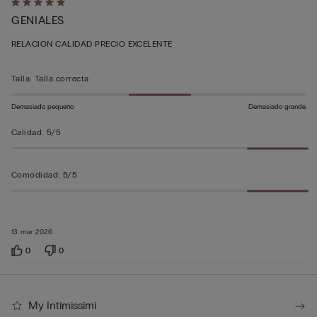
Calificación
GENIALES
de
5
RELACIÓN CALIDAD PRECIO EXCELENTE
sobre
5
Talla
:
Talla correcta
Demasiado pequeño
Demasiado grande
Calidad
:
5/5
Comodidad
:
5/5
13 mar 2026
0
0
My Intimissimi