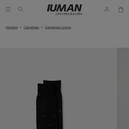
Hombre
Calcetines
Calcetines cortos