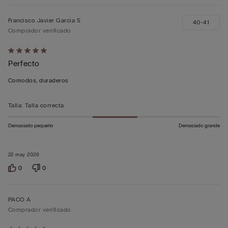
Francisco Javier Garcia S
40-41
Comprador verificado
Calificación
Perfecto
de
5
Comodos, duraderos
sobre
5
Talla
:
Talla correcta
Demasiado pequeño
Demasiado grande
22 may 2026
0
0
PACO A
Comprador verificado