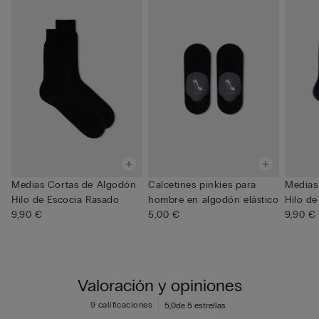
Medias Cortas de Algodón
Calcetines pinkies para
Medias
Hilo de Escocia Rasado
hombre en algodón elástico
Hilo d
9,90 €
5,00 €
9,90 €
Valoración y opiniones
9 calificaciones
5,0
de 5 estrellas