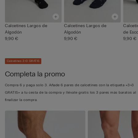
Calcetines Largos de
Calcetines Largos de
Calceti
Algodón
Algodón
de Esc
9,90 €
9,90 €
9,90 €
Calcetines 3+3 GRATIS
Completa la promo
Compra 6 y paga solo 3. Añade 6 pares de calcetines con la etiqueta «3+3
GRATIS» a tu cesta de la compra y llévate gratis los 3 pares más baratos al
finalizar la compra.