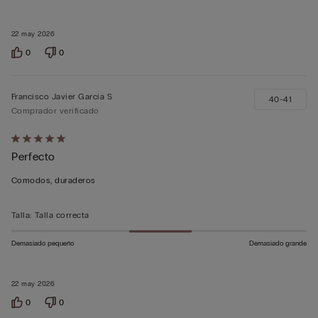
22 may 2026
0
0
Francisco Javier Garcia S
40-41
Comprador verificado
Calificación
Perfecto
de
5
Comodos, duraderos
sobre
5
Talla
:
Talla correcta
Demasiado pequeño
Demasiado grande
22 may 2026
0
0