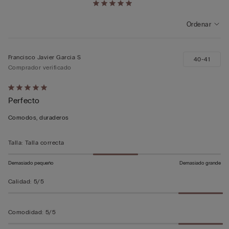
Ordenar
Francisco Javier Garcia S
40-41
Comprador verificado
Calificación
Perfecto
de
5
Comodos, duraderos
sobre
5
Talla
:
Talla correcta
Demasiado pequeño
Demasiado grande
Calidad
:
5/5
Comodidad
:
5/5