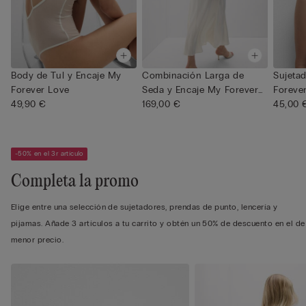
Body de Tul y Encaje My
Combinación Larga de
Sujeta
Forever Love
Seda y Encaje My Forever
Foreve
49,90 €
Love
169,00 €
45,00 
-50% en el 3r artículo
Completa la promo
Elige entre una selección de sujetadores, prendas de punto, lencería y
pijamas. Añade 3 artículos a tu carrito y obtén un 50% de descuento en el de
menor precio.