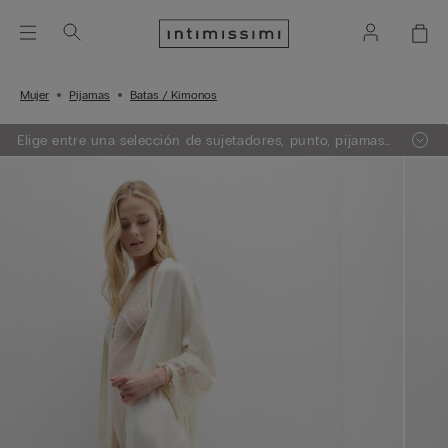
Mujer
Pijamas
Batas / Kimonos
Elige entre una selección de sujetadores, punto, pijamas
y lencería. Añade 3 artículos a tu carrito y obtén un 50%
de descuento en el de menor importe.