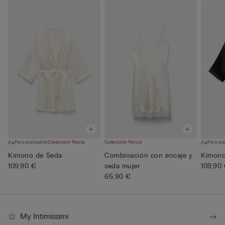
Personalizable
Colección Novia
Colección Novia
Persona
Kimono de Seda
Combinación con encaje y
Kimono
109,90 €
seda mujer
109,90
65,90 €
My Intimissimi