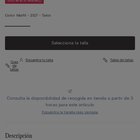
-50% en el 3r artículo
Color:
Marfil -
2127 - Talco
Selecciona la talla
Encuentra tu talla
Tabla de tallas
Guía
de
tallas
Consulta la disponibilidad de recogida en tienda a partir de 3
horas para este artículo
Encuentra la tienda más cercana
Descripción