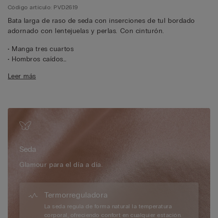
Código artículo: PVD2619
Bata larga de raso de seda con inserciones de tul bordado
adornado con lentejuelas y perlas. Con cinturón.
• Manga tres cuartos
• Hombros caídos
• Corte recto
Leer más
• La modelo mide 175 cm y lleva la talla S/M
Seda
Glamour para el día a día.
Termorreguladora
La seda regula de forma natural la temperatura
corporal, ofreciendo confort en cualquier estación.