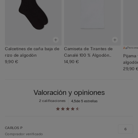
Persona
Calcetines de caña baja de
Camiseta de Tirantes de
rizo de algodón
Canalé 100 % Algodón
Pijama
9,90 €
Super...
14,90 €
algodó
29,90 
Valoración y opiniones
2 calificaciones
4,5
de 5 estrellas
CARLOS P
6
Comprador verificado