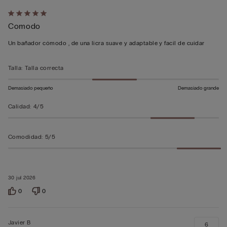
Calificación
Comodo
de
5
Un bañador cómodo , de una licra suave y adaptable y facil de cuidar
sobre
5
Talla
:
Talla correcta
Demasiado pequeño
Demasiado grande
Calidad
:
4/5
Comodidad
:
5/5
30 jul 2026
0
0
Javier B
6