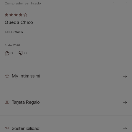
Comprador verificado
Calificación
Queda Chico
de
4
Talla Chico
sobre
5
8 abr 2026
0
0
My Intimissimi
Tarjeta Regalo
Sostenibilidad