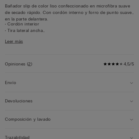
Bañador slip de color liso confeccionado en microfibra suave
de secado rápido. Con cordón interno y forro de punto suave
en la parte delantera.
• Cordón interior
• Tira lateral ancha
• Corte ceñido
Leer más
• El modelo mide 185 cm y lleva la talla L
Opiniones
(
2
)
4,5/5
Envío
Devoluciones
Composición y lavado
Trazabilidad