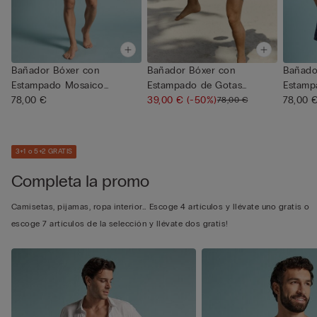
Bañador Bóxer con
Bañador Bóxer con
Bañado
Estampado Mosaico
Estampado de Gotas
Estamp
Mayólica
78,00 €
Azul/Blanco
39,00 €
(-50%)
78,00 
78,00 €
3+1 o 5+2 GRATIS
Completa la promo
Camisetas, pijamas, ropa interior… Escoge 4 artículos y llévate uno gratis o
escoge 7 artículos de la selección y llévate dos gratis!