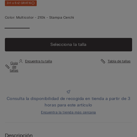
3+1 o 5+2 GRATIS
Color:
Multicolor -
210k - Stampa Cerchi
Selecciona la talla
Encuentra tu talla
Tabla de tallas
Guía
de
tallas
Consulta la disponibilidad de recogida en tienda a partir de 3
horas para este artículo
Encuentra la tienda más cercana
Descripción