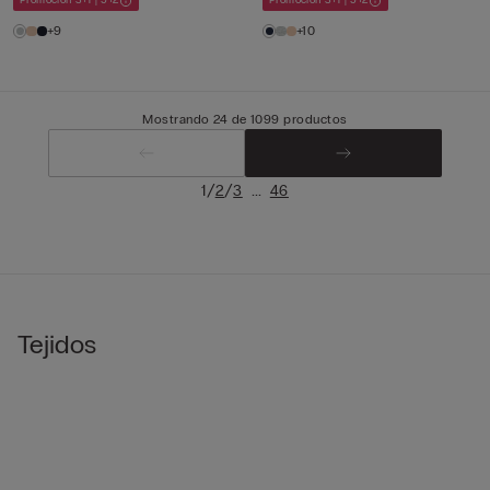
Promoción 3+1 | 5+2
Promoción 3+1 | 5+2
+9
+10
Mostrando 24 de 1099 productos
/
/
...
1
2
3
46
Tejidos