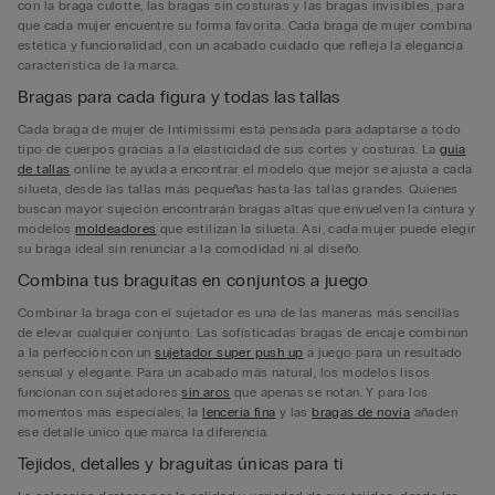
con la braga culotte, las bragas sin costuras y las bragas invisibles, para
que cada mujer encuentre su forma favorita. Cada braga de mujer combina
estética y funcionalidad, con un acabado cuidado que refleja la elegancia
característica de la marca.
Bragas para cada figura y todas las tallas
Cada braga de mujer de Intimissimi está pensada para adaptarse a todo
tipo de cuerpos gracias a la elasticidad de sus cortes y costuras. La
guía
de tallas
online te ayuda a encontrar el modelo que mejor se ajusta a cada
silueta, desde las tallas más pequeñas hasta las tallas grandes. Quienes
buscan mayor sujeción encontrarán bragas altas que envuelven la cintura y
modelos
moldeadores
que estilizan la silueta. Así, cada mujer puede elegir
su braga ideal sin renunciar a la comodidad ni al diseño.
Combina tus braguitas en conjuntos a juego
Combinar la braga con el sujetador es una de las maneras más sencillas
de elevar cualquier conjunto. Las sofisticadas bragas de encaje combinan
a la perfección con un
sujetador super push up
a juego para un resultado
sensual y elegante. Para un acabado más natural, los modelos lisos
funcionan con sujetadores
sin aros
que apenas se notan. Y para los
momentos más especiales, la
lencería fina
y las
bragas de novia
añaden
ese detalle único que marca la diferencia.
Tejidos, detalles y braguitas únicas para ti