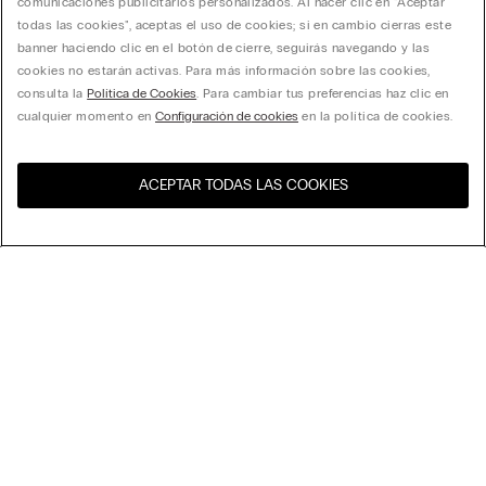
comunicaciones publicitarios personalizados. Al hacer clic en "Aceptar
todas las cookies", aceptas el uso de cookies; si en cambio cierras este
banner haciendo clic en el botón de cierre, seguirás navegando y las
cookies no estarán activas. Para más información sobre las cookies,
consulta la
Política de Cookies
. Para cambiar tus preferencias haz clic en
cualquier momento en
Configuración de cookies
en la política de cookies.
ACEPTAR TODAS LAS COOKIES
Visita la tienda online de tu
United States
país
Ordenar
Top Ventas
Precio decreciente
My Intimissimi
Precio ascedente
Novedades
Tarjeta Regalo