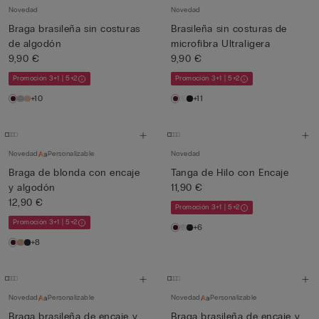
Novedad
Novedad
Braga brasileña sin costuras
Brasileña sin costuras de
de algodón
microfibra Ultraligera
9,90 €
9,90 €
Promoción 3+1 | 5+2
Promoción 3+1 | 5+2
+10
+11
Novedad
Personalizable
Novedad
Braga de blonda con encaje
Tanga de Hilo con Encaje
y algodón
11,90 €
12,90 €
Promoción 3+1 | 5+2
Promoción 3+1 | 5+2
+6
+8
Novedad
Personalizable
Novedad
Personalizable
Braga brasileña de encaje y
Braga brasileña de encaje y