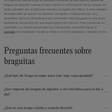
La colección destaca por la calidad y variedad de sus tejidos, desde las
bragas de algodón suaves al tacto hasta la sofisticación de las bragas de
seda, pasando por el delicado encaje y la ligera microfibra. A esta riqueza
de materiales se suman los detalles: bordados, transparencias, tul y
pequeños adornos de pedrería que convierten cada braguita en una pieza
atemporal, disponible en una amplia gama de colores. Para conservar su
suavidad y su ajuste temporada tras temporada, conviene seguir el
cuidado
recomendado: lavado a mano o en ciclo delicado y secado al aire.
Preguntas frecuentes sobre
braguitas
¿Qué tipo de braga es mejor para usar bajo ropa ajustada?
¿Son mejores las bragas de algodón o de microfibra para el día a
día?
¿Qué es una braga culotte y cuándo llevarla?