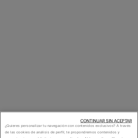
CONTINUAR SIN ACEPTAR
¿Quieres personalizar tu navegación con contenidos exclusivos? A través
de las cookies de análisis de perfil, te propondremos contenidos y