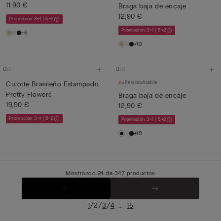
11,90 €
Braga baja de encaje
12,90 €
Promoción 3+1 | 5+2
Promoción 3+1 | 5+2
+6
+10
Personalizable
Culotte Brasileño Estampado
Pretty Flowers
Braga baja de encaje
19,90 €
12,90 €
Promoción 3+1 | 5+2
Promoción 3+1 | 5+2
+10
Mostrando 24 de 347 productos
/
/
/
...
1
2
3
4
15