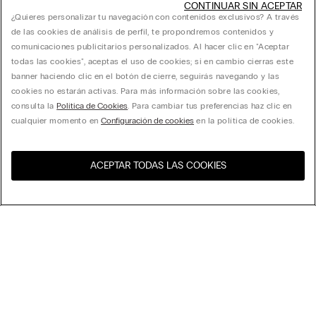
CONTINUAR SIN ACEPTAR
¿Quieres personalizar tu navegación con contenidos exclusivos? A través
de las cookies de análisis de perfil, te propondremos contenidos y
comunicaciones publicitarios personalizados. Al hacer clic en "Aceptar
todas las cookies", aceptas el uso de cookies; si en cambio cierras este
banner haciendo clic en el botón de cierre, seguirás navegando y las
cookies no estarán activas. Para más información sobre las cookies,
consulta la
Política de Cookies
. Para cambiar tus preferencias haz clic en
cualquier momento en
Configuración de cookies
en la política de cookies.
ACEPTAR TODAS LAS COOKIES
Visita la tienda online de tu
United States
país
Ordenar
Top Ventas
Precio decreciente
My Intimissimi
Precio ascedente
Novedades