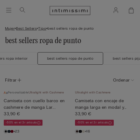
Mujer
Best Sellers
Tipo
best sellers ropa de punto
best sellers ropa de punto
ers ropa interior
best sellers ropa de punto
best sellers pi
Filtrar
Ordenar
Personalizable
Ultralight with Cashmere
Ultralight with Cashmere
Camiseta con cuello barco en
Camiseta con encaje de
cashmere de manga Lar...
manga larga en modal y
33,90 €
cash...
33,90 €
-50% en el 3r artículo
-50% en el 3r artículo
+23
+16