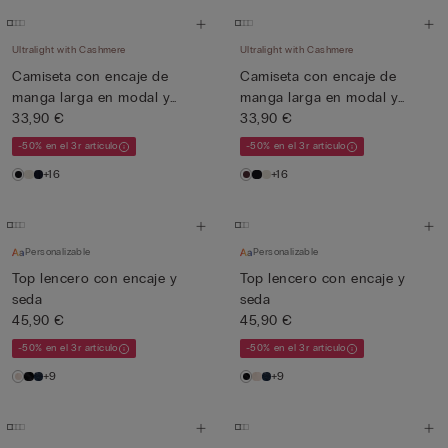
Ultralight with Cashmere
Ultralight with Cashmere
Camiseta con encaje de
Camiseta con encaje de
manga larga en modal y
manga larga en modal y
cash...
33,90 €
cash...
33,90 €
-50% en el 3r artículo
-50% en el 3r artículo
+16
+16
Personalizable
Personalizable
Top lencero con encaje y
Top lencero con encaje y
seda
seda
45,90 €
45,90 €
-50% en el 3r artículo
-50% en el 3r artículo
+9
+9