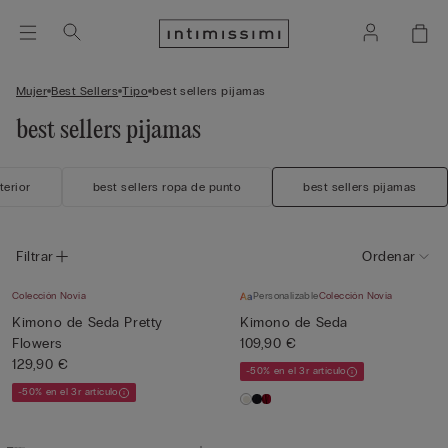
Mujer
Best Sellers
Tipo
best sellers pijamas
best sellers pijamas
terior
best sellers ropa de punto
best sellers pijamas
Filtrar
Ordenar
Colección Novia
Personalizable
Colección Novia
Kimono de Seda Pretty
Kimono de Seda
Flowers
109,90 €
129,90 €
-50% en el 3r artículo
-50% en el 3r artículo