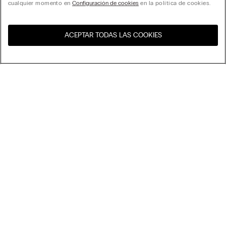
cualquier momento en
Configuración de cookies
en la política de cookies.
ACEPTAR TODAS LAS COOKIES
Visita la tienda online de tu
United States
país
Ordenar
Top Ventas
Precio decreciente
My Intimissimi
Precio ascedente
Novedades
Tarjeta Regalo
Sostenibilidad