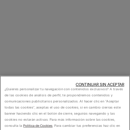
CONTINUAR SIN ACEPTAR
¿Quieres personalizar tu navegación con contenidos exclusivos? A través
de las cookies de análisis de perfil, te propondremos contenidos y
comunicaciones publicitarios personalizados. Al hacer clic en "Aceptar
todas las cookies", aceptas el uso de cookies; si en cambio cierras este
banner haciendo clic en el botón de cierre, seguirás navegando y las
cookies no estarán activas. Para más información sobre las cookies,
consulta la
Política de Cookies
. Para cambiar tus preferencias haz clic en