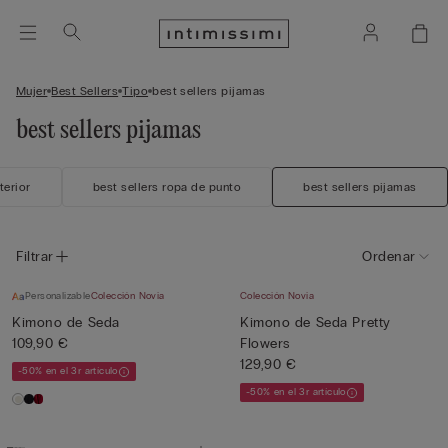
Mujer
Best Sellers
Tipo
best sellers pijamas
best sellers pijamas
terior
best sellers ropa de punto
best sellers pijamas
Filtrar
Ordenar
Personalizable
Colección Novia
Colección Novia
Kimono de Seda
Kimono de Seda Pretty
109,90 €
Flowers
129,90 €
-50% en el 3r artículo
-50% en el 3r artículo