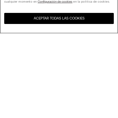
cualquier momento en
Configuración de cookies
en la política de cookies.
ACEPTAR TODAS LAS COOKIES
Visita la tienda online de tu
United States
país
Ordenar
Top Ventas
Precio decreciente
My Intimissimi
Precio ascedente
Novedades
Tarjeta Regalo
Sostenibilidad