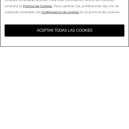
cookies no estarán activas. Para más información sobre las cookies,
consulta la
Política de Cookies
. Para cambiar tus preferencias haz clic en
cualquier momento en
Configuración de cookies
en la política de cookies.
ACEPTAR TODAS LAS COOKIES
Visita la tienda online de tu
United States
país
Ordenar
Top Ventas
Precio decreciente
My Intimissimi
Precio ascedente
Novedades
Tarjeta Regalo