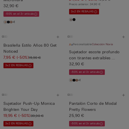
Precio anterior:
34,90 €
32,90 €
3x2 EN REBAJAS
-50% en el 3r artículo
+1
Personalizable
Colección Novia
Brasileña Estilo Años 80 Get
Noticed
Sujetador escote profundo
7,95 €
(-50%)
15,90 €
con tirantes extraíbles ...
32,90 €
3x2 EN REBAJAS
-50% en el 3r artículo
+1
Sujetador Push-Up Monica
Pantalón Corto de Modal
Brighten Your Day
Pretty Flowers
19,95 €
(-50%)
25,90 €
39,90 €
3x2 EN REBAJAS
-50% en el 3r artículo