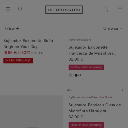
Filtrar
Ordenar
Personalizable
Sujetador Balconette Sofia
Brighten Your Day
Sujetador Balconette
19,95 €
(-50%)
39,90 €
Francesca de Microfibra
Ultra...
32,90 €
3x2 EN REBAJAS
-50% en el 3r artículo
+3
Personalizable
Colección Novia
Sujetador Bandeau Gioia de
Microfibra Ultralight
32,90 €
-50% en el 3r artículo