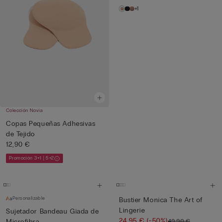
+1
Colección Novia
Copas Pequeñas Adhesivas
de Tejido
12,90 €
Promoción 3+1 | 5+2
Personalizable
Bustier Monica The Art of
Lingerie
Sujetador Bandeau Giada de
24,95 €
(-50%)
49,90 €
Microfibra