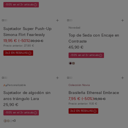
-50% en el 3r artículo
Novedad
Sujetador Super Push-Up
Simona Flirt Fearlessly
Top de Seda con Encaje en
19,95 €
(-50%)
39,90 €
Contraste
Precio anterior:
27,90 €
45,90 €
3x2 EN REBAJAS
-50% en el 3r artículo
Personalizable
Colección Novia
Sujetador de algodón sin
Brasileña Ethereal Embrace
aros triángulo Lara
7,95 €
(-50%)
15,90 €
Precio anterior:
11,10 €
25,90 €
3x2 EN REBAJAS
-50% en el 3r artículo
+3