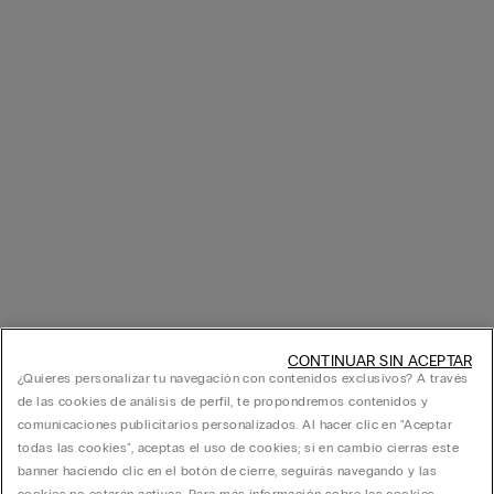
CONTINUAR SIN ACEPTAR
¿Quieres personalizar tu navegación con contenidos exclusivos? A través
de las cookies de análisis de perfil, te propondremos contenidos y
comunicaciones publicitarios personalizados. Al hacer clic en "Aceptar
todas las cookies", aceptas el uso de cookies; si en cambio cierras este
banner haciendo clic en el botón de cierre, seguirás navegando y las