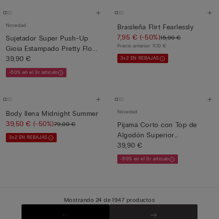
Novedad
Brasileña Flirt Fearlessly
7,95 €
(-50%)
15,90 €
Sujetador Super Push-Up
Precio anterior:
11,10 €
Gioia Estampado Pretty Flo...
39,90 €
3x2 EN REBAJAS
-50% en el 3r artículo
Novedad
Body Ilena Midnight Summer
39,50 €
(-50%)
79,00 €
Pijama Corto con Top de
Algodón Superior
3x2 EN REBAJAS
Estampado...
39,90 €
-50% en el 3r artículo
Mostrando 24 de 1947 productos