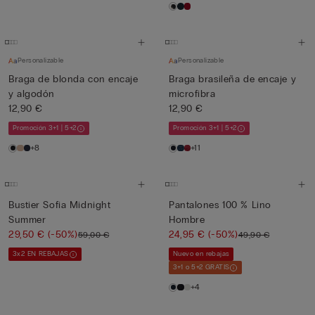
Personalizable
Personalizable
Braga de blonda con encaje
Braga brasileña de encaje y
y algodón
microfibra
12,90 €
12,90 €
Promoción 3+1 | 5+2
Promoción 3+1 | 5+2
+8
+11
Bustier Sofia Midnight
Pantalones 100 % Lino
Summer
Hombre
29,50 €
(-50%)
24,95 €
(-50%)
59,00 €
49,90 €
3x2 EN REBAJAS
Nuevo en rebajas
3+1 o 5+2 GRATIS
+4