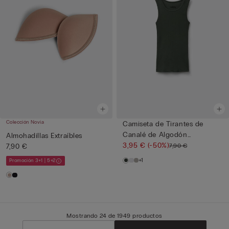
Colección Novia
Camiseta de Tirantes de
Canalé de Algodón
Almohadillas Extraíbles
Superior...
3,95 €
(-50%)
7,90 €
7,90 €
+1
Promoción 3+1 | 5+2
Mostrando 24 de 1949 productos