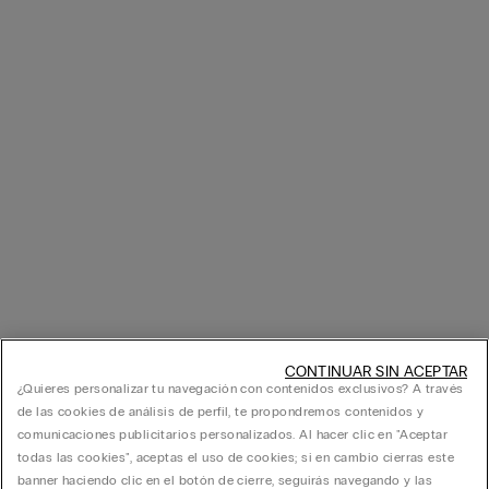
CONTINUAR SIN ACEPTAR
¿Quieres personalizar tu navegación con contenidos exclusivos? A través
de las cookies de análisis de perfil, te propondremos contenidos y
comunicaciones publicitarios personalizados. Al hacer clic en "Aceptar
todas las cookies", aceptas el uso de cookies; si en cambio cierras este
banner haciendo clic en el botón de cierre, seguirás navegando y las