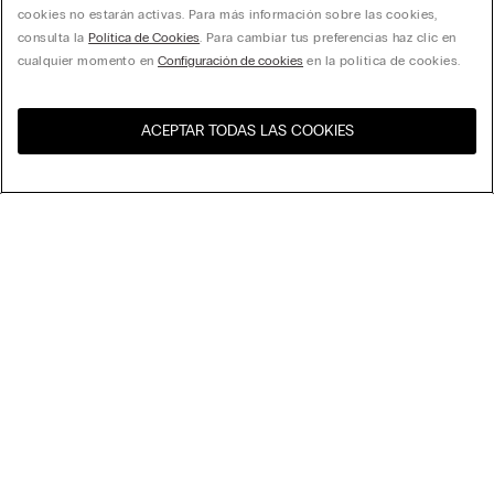
cookies no estarán activas. Para más información sobre las cookies,
consulta la
Política de Cookies
. Para cambiar tus preferencias haz clic en
cualquier momento en
Configuración de cookies
en la política de cookies.
ACEPTAR TODAS LAS COOKIES
Visita la tienda online de tu
United States
país
Ordenar
Top Ventas
Precio decreciente
My Intimissimi
Precio ascedente
Novedades
Tarjeta Regalo