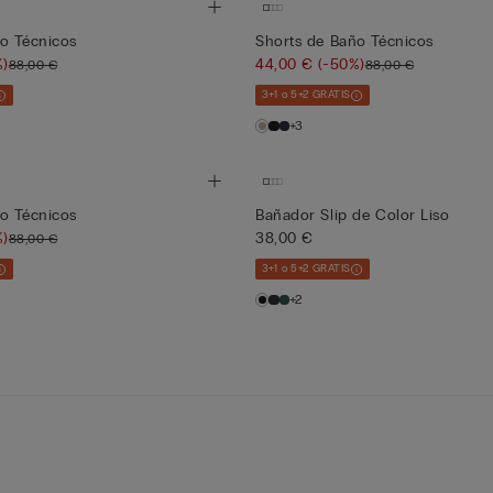
o Técnicos
Shorts de Baño Técnicos
%)
44,00 €
(-50%)
88,00 €
88,00 €
3+1 o 5+2 GRATIS
+3
o Técnicos
Bañador Slip de Color Liso
%)
38,00 €
88,00 €
3+1 o 5+2 GRATIS
+2