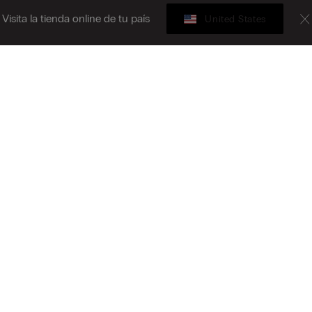
Visita la tienda online de tu país
United States
Tarjeta Regalo
bete al boletín informativo
B