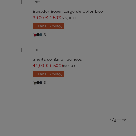
Bañador Bóxer Largo de Color Liso
39,00 €
(-50%)
78,00 €
3+1 o 5+2 GRATIS
+3
Shorts de Baño Técnicos
44,00 €
(-50%)
88,00 €
3+1 o 5+2 GRATIS
+3
/
1
2