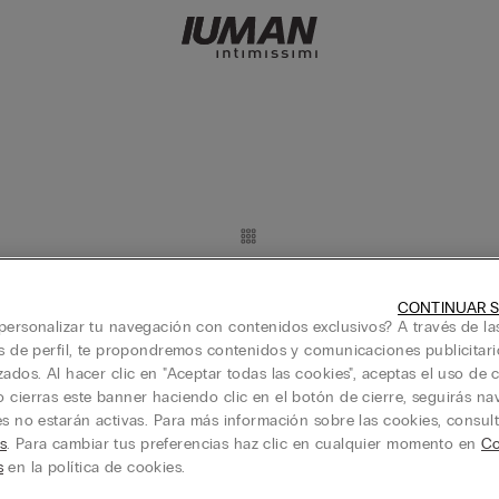
Novedad
CONTINUAR S
 Largo de Color Liso
Bañador Bóxer Largo de Color L
personalizar tu navegación con contenidos exclusivos? A través de la
78,00 €
is de perfil, te propondremos contenidos y comunicaciones publicitari
3+1 o 5+2 GRATIS
zados. Al hacer clic en "Aceptar todas las cookies", aceptas el uso de c
 cierras este banner haciendo clic en el botón de cierre, seguirás n
+3
es no estarán activas. Para más información sobre las cookies, consul
s
. Para cambiar tus preferencias haz clic en cualquier momento en
Co
s
en la política de cookies.
r de Color Liso de Largo Medio
Bañador Bóxer Corto de Color L