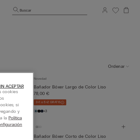
Buscar
Ordenar
Novedad
IN ACEPTAR
iso
Bañador Bóxer Largo de Color Liso
s cookies
78,00 €
os
3+1 o 5+2 GRATIS
ookies; si
avegando y
+3
ta la
Política
nfiguración
iso
Bañador Bóxer Corto de Color Liso