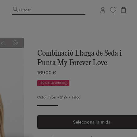
Buscar
Combinació Llarga de Seda i
Punta My Forever Love
169,00 €
-50% al 3r article
Color:
Ivori -
2127 - Talco
Selecciona la mida