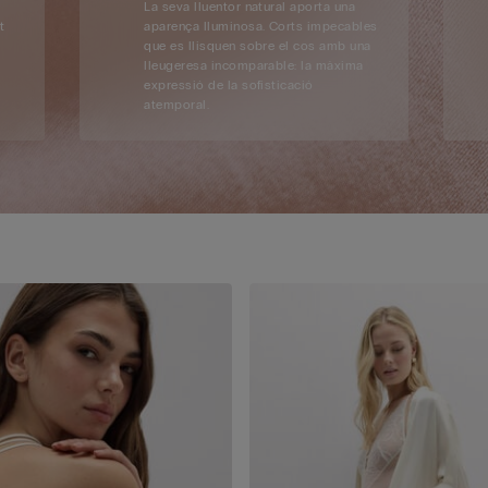
La seva lluentor natural aporta una
t
aparença lluminosa. Corts impecables
que es llisquen sobre el cos amb una
lleugeresa incomparable: la màxima
expressió de la sofisticació
atemporal.