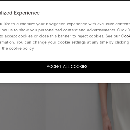
lized Experience
 like to customize your navigation experience with exclusive content?
llow us to show you personalized content and advertisements. Click “
to accept cookies or close this banner to reject cookies. See our
Cook
rmation. You can change your cookie settings at any time by clickin
 the cookie policy.
ACCEPT ALL COOKIES