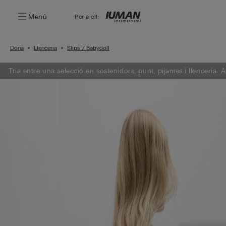
Menú
Per a ell:
Dona
Llenceria
Slips / Babydoll
Tria entre una selecció en sostenidors, punt, pijames i llenceria. Afegeix 3 articles a la teva cistella i obtén un 50% de descompte en el de
menor import.