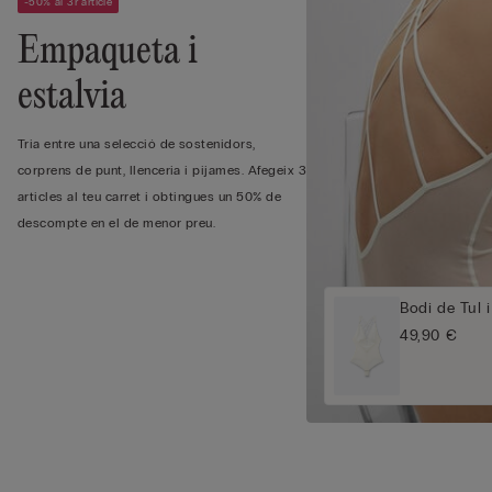
-50% al 3r article
Empaqueta i
estalvia
Tria entre una selecció de sostenidors,
corprens de punt, llenceria i pijames. Afegeix 3
articles al teu carret i obtingues un 50% de
descompte en el de menor preu.
Bodi de Tul 
49,90 €