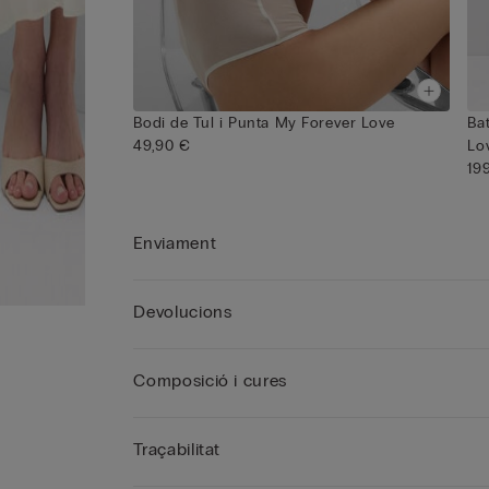
Bodi de Tul i Punta My Forever Love
Ba
49,90 €
Lo
19
Enviament
Devolucions
Composició i cures
Traçabilitat