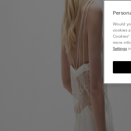
Persona
Would you
cookies a
Cookies” 
more info
Settings
in