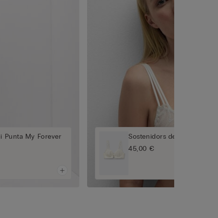
 i Punta My Forever
Sostenidors de Balcó My Fo
45,00 €