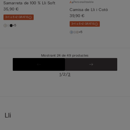
Personalitzable
Samarreta de 100 % Lli Soft
35,90 €
Camisa de Lli i Cotó
39,90 €
3+1 o 5+2 GRATIS
3+1 o 5+2 GRATIS
+5
+5
Mostrant 24 de 49 productes
/
/
1
2
3
Lli