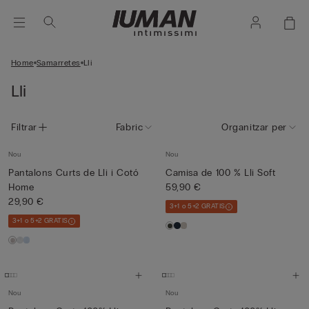
Home
Samarretes
Lli
Lli
Filtrar
Fabric
Organitzar per
Nou
Nou
Pantalons Curts de Lli i Cotó
Camisa de 100 % Lli Soft
Home
59,90 €
29,90 €
3+1 o 5+2 GRATIS
3+1 o 5+2 GRATIS
Nou
Nou