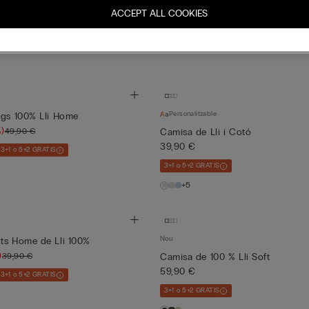
)
17,95 €
(-50%)
39,90 €
35,90 €
ACCEPT ALL COOKIES
3+1 o 5+2 GRATIS
Nou en rebaixes
3+1 o 5+2 GRATIS
+5
Personalitzable
rgs 100% Lli Home
)
49,90 €
Camisa de Lli i Cotó
39,90 €
3+1 o 5+2 GRATIS
3+1 o 5+2 GRATIS
+5
Nou
ts Home de Lli 100%
)
39,90 €
Camisa de 100 % Lli Soft
59,90 €
3+1 o 5+2 GRATIS
3+1 o 5+2 GRATIS