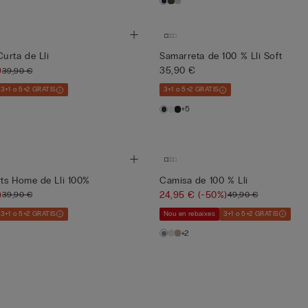
urta de Lli
Samarreta de 100 % Lli Soft
)
35,90 €
39,90 €
3+1 o 5+2 GRATIS
3+1 o 5+2 GRATIS
+5
ts Home de Lli 100%
Camisa de 100 % Lli
)
24,95 €
(-50%)
39,90 €
49,90 €
3+1 o 5+2 GRATIS
Nou en rebaixes
3+1 o 5+2 GRATIS
+2