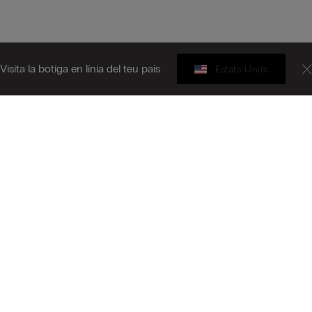
Visita la botiga en línia del teu país
Estats Units
Targeta Regal
iu-te al butlletí informatiu
L