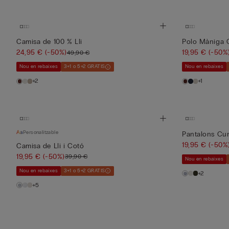
Camisa de 100 % Lli
Polo Màniga C
24,95 €
(-50%)
19,95 €
(-50%
49,90 €
Nou en rebaixes
3+1 o 5+2 GRATIS
Nou en rebaixes
+2
+1
Personalitzable
Pantalons Cur
19,95 €
(-50%
Camisa de Lli i Cotó
19,95 €
(-50%)
39,90 €
Nou en rebaixes
Nou en rebaixes
3+1 o 5+2 GRATIS
+2
+5