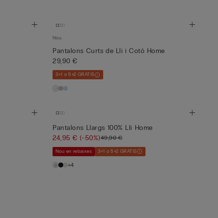
Nou
Pantalons Curts de Lli i Cotó Home
29,90 €
3+1 o 5+2 GRATIS
Pantalons Llargs 100% Lli Home
24,95 €
(-50%)
49,90 €
Nou en rebaixes
3+1 o 5+2 GRATIS
+4