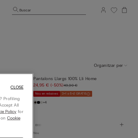
Buscar
Organitzar per
Pantalons Llargs 100% Lli Home
24,95 €
(-50%)
49,90 €
CLOSE
Nou en rebaixes
3+1 o 5+2 GRATIS
 Profiling
+4
Accept All
ie Policy
for
g on
Cookie
Nou