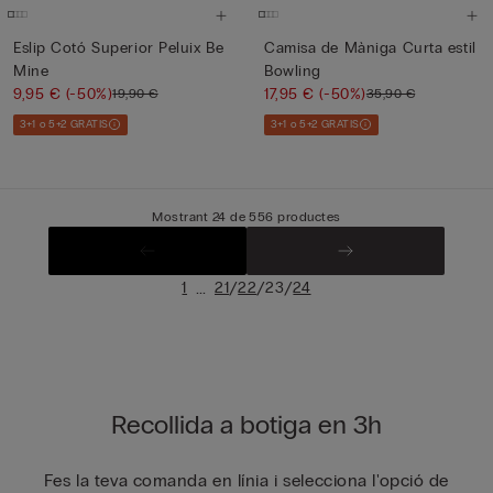
Eslip Cotó Superior Peluix Be
Camisa de Màniga Curta estil
Mine
Bowling
9,95 €
(-50%)
17,95 €
(-50%)
19,90 €
35,90 €
3+1 o 5+2 GRATIS
3+1 o 5+2 GRATIS
Mostrant 24 de 556 productes
...
/
/
/
1
21
22
23
24
Recollida a botiga en 3h
Fes la teva comanda en línia i selecciona l'opció de