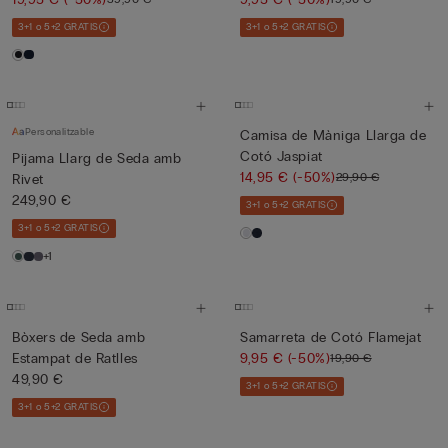
3+1 o 5+2 GRATIS
3+1 o 5+2 GRATIS
Personalitzable
Camisa de Màniga Llarga de
Cotó Jaspiat
Pijama Llarg de Seda amb
14,95 €
(-50%)
29,90 €
Rivet
249,90 €
3+1 o 5+2 GRATIS
3+1 o 5+2 GRATIS
+1
Bòxers de Seda amb
Samarreta de Cotó Flamejat
Estampat de Ratlles
9,95 €
(-50%)
19,90 €
49,90 €
3+1 o 5+2 GRATIS
3+1 o 5+2 GRATIS