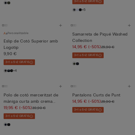
3+1 o 5+2 GRATIS
+5
Personalitzable
Samarreta de Piqué Washed
Collection
Eslip de Cotó Superior amb
14,95 €
(-50%)
29,90 €
Logotip
9,90 €
3+1 o 5+2 GRATIS
3+1 o 5+2 GRATIS
+4
Polo de cotó merceritzat de
Pantalons Curts de Punt
màniga curta amb crema...
14,95 €
(-50%)
29,90 €
19,95 €
(-50%)
39,90 €
3+1 o 5+2 GRATIS
3+1 o 5+2 GRATIS