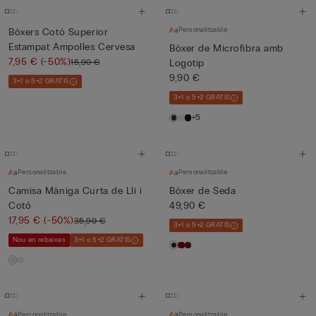
Personalitzable
Bòxers Cotó Superior
Estampat Ampolles Cervesa
Bòxer de Microfibra amb
7,95 €
(-50%)
15,90 €
Logotip
9,90 €
3+1 o 5+2 GRATIS
3+1 o 5+2 GRATIS
+5
Personalitzable
Personalitzable
Camisa Màniga Curta de Lli i
Bòxer de Seda
Cotó
49,90 €
17,95 €
(-50%)
35,90 €
3+1 o 5+2 GRATIS
Nou en rebaixes
3+1 o 5+2 GRATIS
Personalitzable
Personalitzable