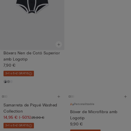
Bòxers Nen de Cotó Superior
amb Logotip
7,90 €
3+1 o 5+2 GRATIS
Personalitzable
Samarreta de Piqué Washed
Collection
Bòxer de Microfibra amb
14,95 €
(-50%)
29,90 €
Logotip
9,90 €
3+1 o 5+2 GRATIS