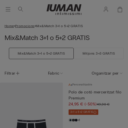
Home
Promocions
Mix&Match 3+1 o 5+2 GRATIS
Mix&Match 3+1 o 5+2 GRATIS
Mix&Match 3+1 o 5+2 GRATIS
Mitjons 3+3 GRATIS
Filtrar
Fabric
Organitzar per
Personalitzable
Polo de cotó merceritzat filo
Premium
24,95 €
(-50%)
49,90 €
3+1 o 5+2 GRATIS
+1