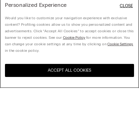
Personalized Experience
CLOSE
Would you like to customize your navigation experience with exclusive
content? Profiling cookies allow us to show you personalized content and
advertisements. Click “Accept All Cookies” to accept cookies or close this
banner to reject cookies. See our
Cookie Policy
for more information. You
can change your cookie settings at any time by clicking on
Cookie Settings
in the cookie policy.
ACCEPT ALL COOKIES
Visita la botiga en línia del
Estats Units
teu país
Organitzar per
Top Ventes
Preu decreixent
My Intimissimi
Preu ascendent
Novetats