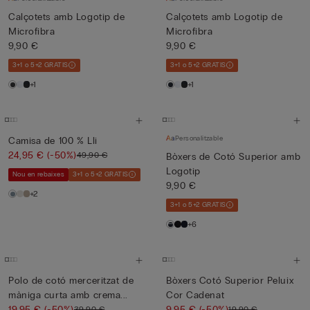
Calçotets amb Logotip de
Calçotets amb Logotip de
Microfibra
Microfibra
9,90 €
9,90 €
3+1 o 5+2 GRATIS
3+1 o 5+2 GRATIS
+1
+1
Personalitzable
Camisa de 100 % Lli
24,95 €
(-50%)
49,90 €
Bòxers de Cotó Superior amb
Logotip
Nou en rebaixes
3+1 o 5+2 GRATIS
9,90 €
+2
3+1 o 5+2 GRATIS
+6
Polo de cotó merceritzat de
Bòxers Cotó Superior Peluix
màniga curta amb crema...
Cor Cadenat
19,95 €
(-50%)
9,95 €
(-50%)
39,90 €
19,90 €