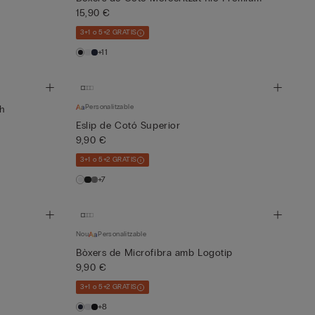
15,90 €
3+1 o 5+2 GRATIS
+11
Personalitzable
sh
Eslip de Cotó Superior
9,90 €
3+1 o 5+2 GRATIS
+7
Nou
Personalitzable
Bòxers de Microfibra amb Logotip
9,90 €
3+1 o 5+2 GRATIS
+8