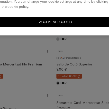
rmation. You can change your cookie settings at any time by clickin
 the cookie policy.
Personalitzable
 Silk
Eslip de Cotó Superior
ACCEPT ALL COOKIES
9,90 €
3+1 o 5+2 GRATIS
+7
Nou
Personalitzable
ó Merceritzat filo Premium
Eslip de Cotó Superior
9,90 €
3+1 o 5+2 GRATIS
+7
Samarreta Cotó Merceritzat Super
Premium
ó Superior