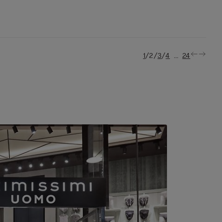
/
/
/
...
1
2
3
4
24