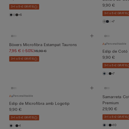
9,90 €
3+1 o 5+2 GRATIS
3+1 o 5+2 GRATIS
+6
+7
Personalitzable
Bòxers Microfibra Estampat Taurons
7,95 €
(-50%)
15,90 €
Eslip de Cotó
9,90 €
3+1 o 5+2 GRATIS
3+1 o 5+2 GRATIS
+7
Personalitzable
Samarreta Cot
Premium
Eslip de Microfibra amb Logotip
29,90 €
9,90 €
3+1 o 5+2 GRATIS
3+1 o 5+2 GRATIS
+10
+1