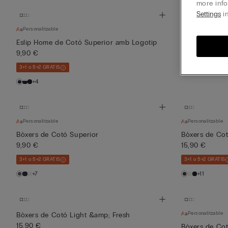
more info
Settings
in
Personalitzable
Bòxers de Soft
19,90 €
Eslip Home de Cotó Superior amb Logotip
9,90 €
3+1 o 5+2 GRATIS
3+1 o 5+2 GRATIS
+5
+4
Personalitzable
Personalitzable
Bòxers de Cotó Superior
Bòxers de Cot
9,90 €
15,90 €
3+1 o 5+2 GRATIS
3+1 o 5+2 GRATIS
+7
+11
Personalitzable
Bòxers de Cotó Light &amp; Fresh
15,90 €
Bòxers de Cot