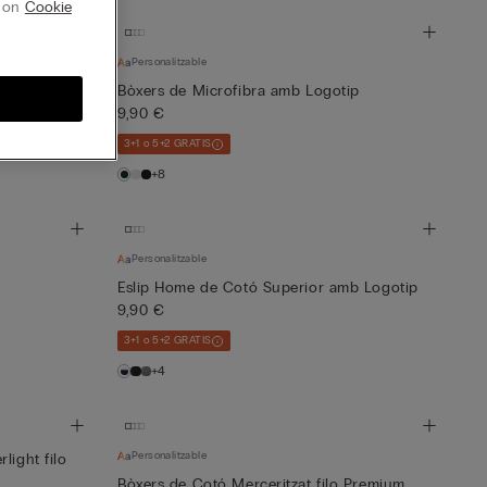
g on
Cookie
Personalitzable
Bòxers de Microfibra amb Logotip
9,90 €
3+1 o 5+2 GRATIS
+8
Personalitzable
Eslip Home de Cotó Superior amb Logotip
9,90 €
3+1 o 5+2 GRATIS
+4
Personalitzable
light filo
Bòxers de Cotó Merceritzat filo Premium