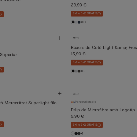
29,90 €
3+1 o 5+2 GRATIS
+10
Bòxers de Cotó Light &amp; Fre
15,90 €
 Superior
3+1 o 5+2 GRATIS
+6
Personalitzable
ó Merceritzat Superlight filo
Eslip de Microfibra amb Logotip
9,90 €
3+1 o 5+2 GRATIS
+1