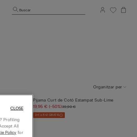
Buscar
Organitzar per
Pijama Curt de Cotó Estampat Sub-Lime
19,95 €
(-50%)
39,90 €
b Logotip
CLOSE
3+1 o 5+2 GRATIS
 Profiling
Accept All
ie Policy
for