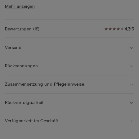
• Mittige Knopfleiste
Mehr anzeigen
• Palazzohose
• Normale Passform
• Das Model ist 175 cm groß und trägt Größe S
Bewertungen
(
19
)
4,7/5
Versand
Rücksendungen
Zusammensetzung und Pflegehinweise
Rückverfolgbarkeit
Verfügbarkeit im Geschäft