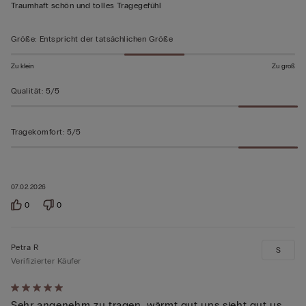
von
Traumhaft schön und tolles Tragegefühl
5
bewertet
Größe
:
Entspricht der tatsächlichen Größe
Zu klein
Zu groß
Qualität
:
5/5
Tragekomfort
:
5/5
07.02.2026
0
0
Petra R
S
Verifizierter Käufer
Mit
Sehr angenehm zu tragen, wärmt gut uns sieht gut us