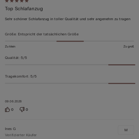
Mit
Top Schlafanzug
5
von
Sehr schöner Schlafanzug in toller Qualität und sehr angenehm zu tragen
5
bewertet
Größe
:
Entspricht der tatsächlichen Größe
Zu klein
Zu groß
Qualität
:
5/5
Tragekomfort
:
5/5
09.06.2026
0
0
Ines G
M
Verifizierter Käufer