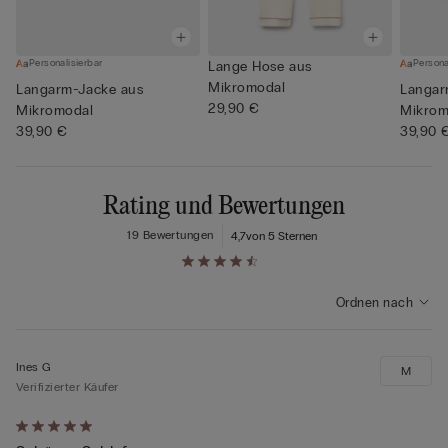
Personalisierbar
Persona
Lange Hose aus
Mikromodal
Langarm-Jacke aus
Langar
29,90 €
Mikromodal
Mikrom
39,90 €
39,90 
Rating und Bewertungen
19 Bewertungen
4,7
von 5 Sternen
Ordnen nach
Ines G
M
Verifizierter Käufer
Mit