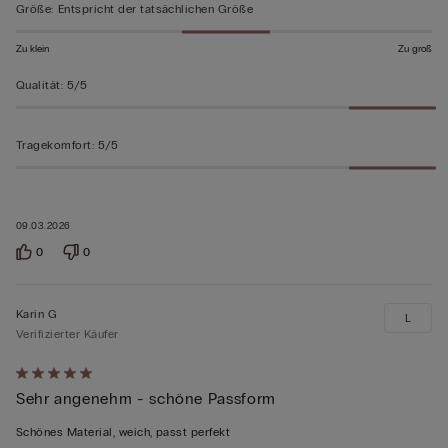
bewertet
Größe
:
Entspricht der tatsächlichen Größe
Zu klein
Zu groß
Qualität
:
5/5
Tragekomfort
:
5/5
09.03.2026
0
0
Karin G
L
Verifizierter Käufer
Mit
Sehr angenehm - schöne Passform
5
von
Schönes Material, weich, passt perfekt