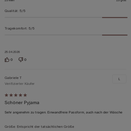
Zu klein
Zu groß
Qualität
:
5/5
Tragekomfort
:
5/5
25.04.2026
0
0
Gabriele T
L
Verifizierter Käufer
Mit
Schöner Pyjama
5
von
Sehr angenehm zu tragen. Einwandfreie Passform, auch nach der Wäsche
5
bewertet
Größe
:
Entspricht der tatsächlichen Größe