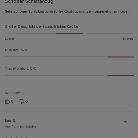
Schöner Schlafanzug
5
von
Sehr schöner Schlafanzug in toller Qualität und sehr angenehm zu tragen
5
bewertet
Größe
:
Entspricht der tatsächlichen Größe
Zu klein
Zu groß
Qualität
:
5/5
Tragekomfort
:
5/5
09.06.2026
0
0
Ines G
M
Verifizierter Käufer