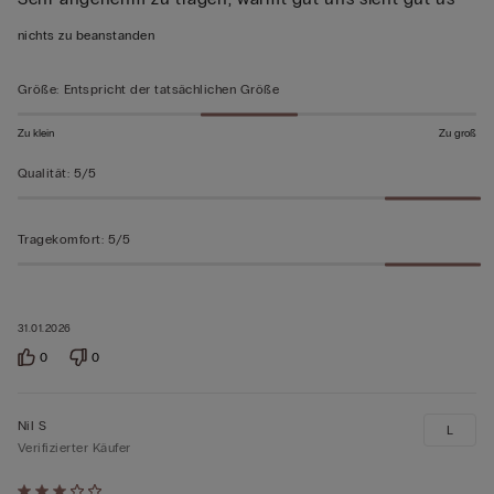
5
von
nichts zu beanstanden
5
bewertet
Größe
:
Entspricht der tatsächlichen Größe
Zu klein
Zu groß
Qualität
:
5/5
Tragekomfort
:
5/5
31.01.2026
0
0
Nil S
L
Verifizierter Käufer