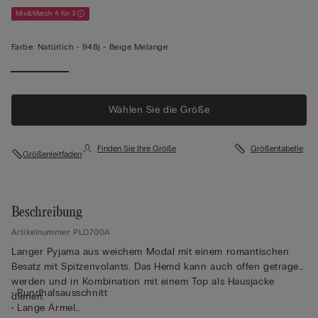
Mix&Match 4 für 3
Farbe:
Natürlich -
948j - Beige Melange
Wählen Sie die Größe
Finden Sie Ihre Größe
Größentabelle
Größenleitfaden
Beschreibung
Artikelnummer: PLD700A
Langer Pyjama aus weichem Modal mit einem romantischen
Besatz mit Spitzenvolants. Das Hemd kann auch offen getragen
werden und in Kombination mit einem Top als Hausjacke
• Rundhalsausschnitt
dienen.
• Lange Ärmel