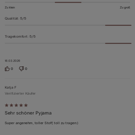
Zu klein
Zu groß
Qualität
:
5/5
Tragekomfort
:
5/5
16.03.2026
0
0
Katja F
Verifizierter Käufer
Mit
Sehr schöner Pyjama
5
von
Super angenehm, toller Stoff, toll zu tragen:)
5