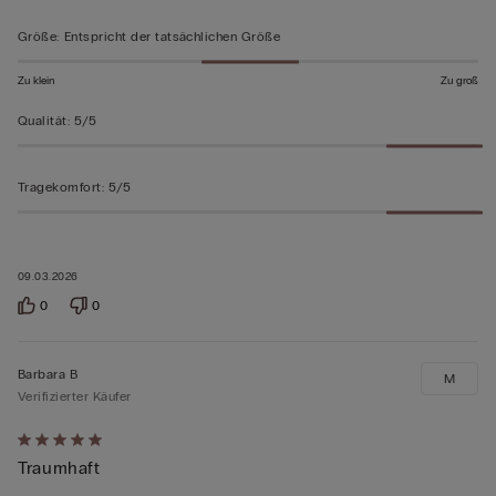
5
bewertet
Größe
:
Entspricht der tatsächlichen Größe
Zu klein
Zu groß
Qualität
:
5/5
Tragekomfort
:
5/5
09.03.2026
0
0
Barbara B
M
Verifizierter Käufer
Mit
Traumhaft
5