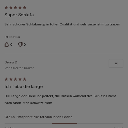
Mit
Super Schlafa
5
von
Sehr schöner Schlafanzug in toller Qualität und sehr angenehm zu tragen
5
bewertet
09.06.2026
0
0
Derya D
M
Verifizierter Käufer
Mit
Ich liebe die länge
5
von
Die Länge der Hose ist perfekt, die Rutsch während des Schlafes nicht
5
nach oben. Man schwitzt nicht
bewertet
Größe
:
Entspricht der tatsächlichen Größe