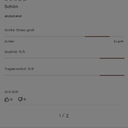
Mit
Schön
3
von
akzeptabel
5
bewertet
Größe
:
Etwas groß
Zu klein
Zu groß
Qualität
:
5/5
Tragekomfort
:
5/5
23.12.2025
0
0
1
2