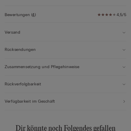
• Das Model ist 175 cm groß und trägt Größe S
Bewertungen
(
4
)
4,5/5
Versand
Rücksendungen
Zusammensetzung und Pflegehinweise
Rückverfolgbarkeit
Verfügbarkeit im Geschäft
Dir könnte noch Folgendes gefallen