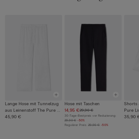
Lange Hose mit Tunnelzug
Hose mit Taschen
Shorts 
aus Leinenstoff The Pure ...
14,95 €
Pure L
29,90 €
30-Tage-Bestpreis vor Reduzierung:
45,90 €
35,90 
29,90 €
-50%
Regulärer Preis:
29,90 €
-50%