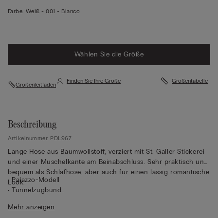
Farbe:
Weiß -
001 - Bianco
Wählen Sie die Größe
Finden Sie Ihre Größe
Größentabelle
Größenleitfaden
Beschreibung
Artikelnummer: PDL967
Lange Hose aus Baumwollstoff, verziert mit St. Galler Stickerei
und einer Muschelkante am Beinabschluss. Sehr praktisch und
bequem als Schlafhose, aber auch für einen lässig-romantische
• Palazzo-Modell
Look.
• Tunnelzugbund
• Normale Passform
Mehr anzeigen
• 100 % Baumwolle