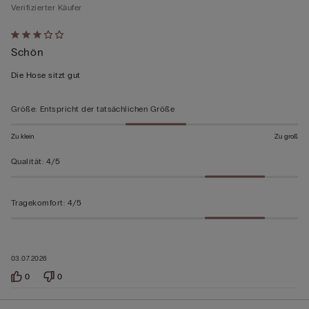
Verifizierter Käufer
Mit
Schön
3
von
Die Hose sitzt gut
5
bewertet
Größe
:
Entspricht der tatsächlichen Größe
Zu klein
Zu groß
Qualität
:
4/5
Tragekomfort
:
4/5
03.07.2026
0
0