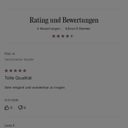
Rating und Bewertungen
4 Bewertungen
4,5
von 5 Sternen
Fikri A
Verifizierter Käufer
Mit
Tolle Qualität
5
von
Sehr elegant und wunderbar zu tragen
5
bewertet
12.07.2026
0
0
Lena E