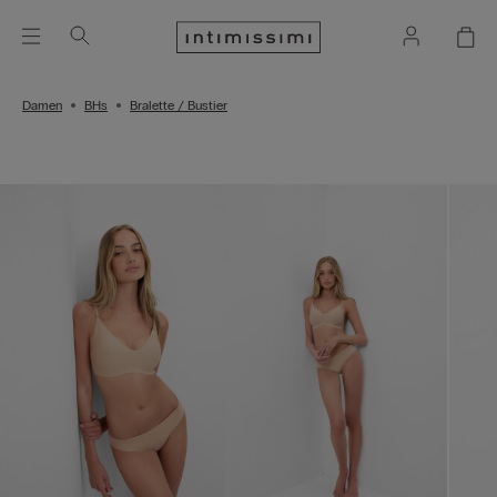
Damen
BHs
Bralette / Bustier