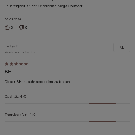
5
Feuchtigkeit an der Unterbrust. Mega Comfort!
bewertet
06.08.2026
0
0
Evelyn B
XL
Verifizierter Käufer
Mit
BH
5
von
Dieser BH ist sehr angenehm zu tragen
5
bewertet
Qualität
:
4/5
Tragekomfort
:
4/5