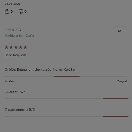
04.08.2026
0
0
Isabella O
M
Verifizierter Käufer
Mit
5
Sehr bequem
von
5
Größe
:
Entspricht der tatsächlichen Größe
bewertet
Zu klein
Zu groß
Qualität
:
5/5
Tragekomfort
:
5/5