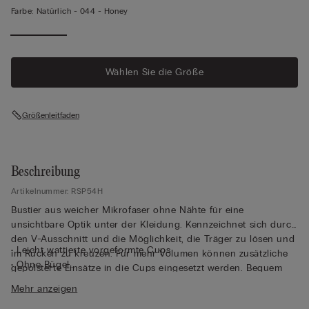
Farbe:
Natürlich -
044 - Honey
Wählen Sie die Größe
Größenleitfaden
Beschreibung
Artikelnummer: RSP54H
Bustier aus weicher Mikrofaser ohne Nähte für eine
unsichtbare Optik unter der Kleidung. Kennzeichnet sich durch
den V-Ausschnitt und die Möglichkeit, die Träger zu lösen und
• Leicht wattierte vorgeformte Cups
im Rücken zu kreuzen. Für mehr Volumen können zusätzliche
• Ohne Bügel
gepolsterte Einsätze in die Cups eingesetzt werden. Bequem
• Elastische und vollständig verstellbare Träger•
und komfortabel, stützt die Brust, ohne sie einzuengen.
Mehr anzeigen
Häkchenverschluss auf der Rückseite
• Abgerundete Brustoptik