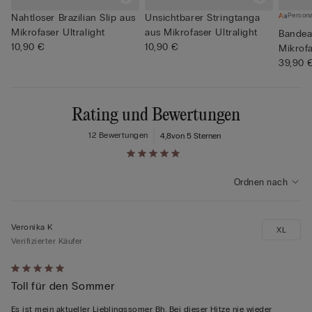
Persona
Nahtloser Brazilian Slip aus
Unsichtbarer Stringtanga
Mikrofaser Ultralight
aus Mikrofaser Ultralight
Bandea
10,90 €
10,90 €
Mikrofa
39,90 
Rating und Bewertungen
12 Bewertungen
4,8
von 5 Sternen
Ordnen nach
Veronika K
XL
Verifizierter Käufer
Mit
Toll für den Sommer
5
von
Es ist mein aktueller Lieblingssomer Bh. Bei dieser Hitze nie wieder