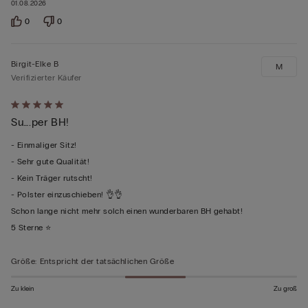
01.08.2026
0
0
Birgit-Elke B
M
Verifizierter Käufer
Mit
Su….per BH!
5
von
- Einmaliger Sitz!
5
- Sehr gute Qualität!
bewertet
- Kein Träger rutscht!
- Polster einzuschieben! 👌👌
Schon lange nicht mehr solch einen wunderbaren BH gehabt!
5 Sterne ⭐️
Größe
:
Entspricht der tatsächlichen Größe
Zu klein
Zu groß