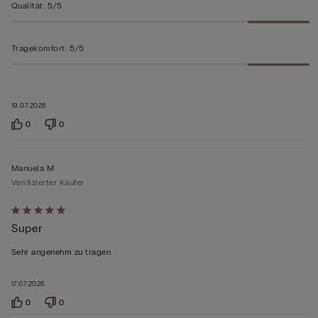
Qualität
:
5/5
Tragekomfort
:
5/5
19.07.2026
0
0
Manuela M
Verifizierter Käufer
Mit
Super
5
von
Sehr angenehm zu tragen
5
bewertet
17.07.2026
0
0