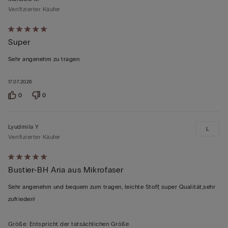
Verifizierter Käufer
Mit
Super
5
von
Sehr angenehm zu tragen
5
bewertet
17.07.2026
0
0
Lyudmila Y
L
Verifizierter Käufer
Mit
Bustier-BH Aria aus Mikrofaser
5
von
Sehr angenehm und bequem zum tragen, leichte Stoff, super Qualität,sehr
5
zufrieden!
bewertet
Größe
:
Entspricht der tatsächlichen Größe