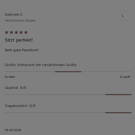
Gabriele Z
L
Verifizierter Käufer
Mit
Sitzt perfekt!
5
von
Sehr gute Passform!
5
bewertet
Größe
:
Entspricht der tatsächlichen Größe
Zu klein
Zu groß
Qualität
:
5/5
Tragekomfort
:
5/5
05.06.2026