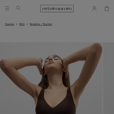
Damen
BHs
Bralette / Bustier