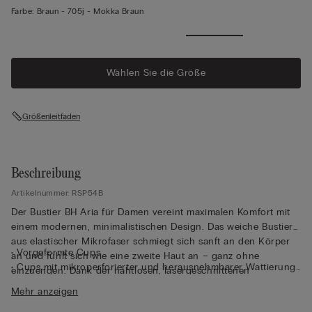
Farbe:
Braun -
705j - Mokka Braun
Wählen Sie die Größe
Größenleitfaden
Beschreibung
Artikelnummer: RSP54B
Der Bustier BH Aria für Damen vereint maximalen Komfort mit
einem modernen, minimalistischen Design. Das weiche Bustier
aus elastischer Mikrofaser schmiegt sich sanft an den Körper
• Vorgeformte Cups
an und fühlt sich wie eine zweite Haut an – ganz ohne
• Cups mit mikroperforierter und herausnehmbarer Wattierung
einzuengen. Dank der nahtlosen, lasergeschnittenen
• Ohne Bügel
Verarbeitung bleibt der Bustier BH auch unter enger Kleidung
Mehr anzeigen
• Hinten verstellbare, elastische Träger
unsichtbar und sorgt für ein rundum angenehmes Tragegefühl.
• Ultraflache Schließhäkchen am Rücken