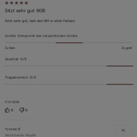
Mit
Sitzt sehr gut 90B
5
von
Sitzt sehr gut, hab den BH in allen Farben.
5
bewertet
Größe
:
Entspricht der tatsächlichen Größe
Zu klein
Zu groß
Qualität
:
5/5
Tragekomfort
:
5/5
17.07.2026
0
0
Yvonne B
XL
Verifizierter Käufer