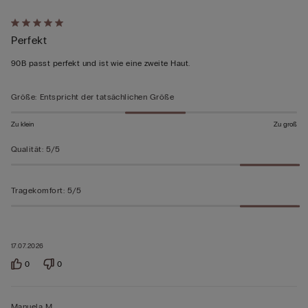
Mit
Perfekt
5
von
90B passt perfekt und ist wie eine zweite Haut.
5
bewertet
Größe
:
Entspricht der tatsächlichen Größe
Zu klein
Zu groß
Qualität
:
5/5
Tragekomfort
:
5/5
17.07.2026
0
0
Manuela M