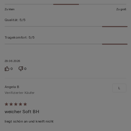
Zu klein
Zu groß
Qualität
:
5/5
Tragekomfort
:
5/5
29.06.2026
0
0
Angela B
L
Verifizierter Käufer
Mit
weicher Soft BH
5
von
liegt schön an und kneift nicht
5