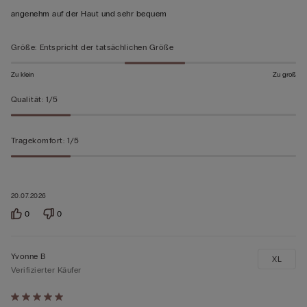
von
angenehm auf der Haut und sehr bequem
5
bewertet
Größe
:
Entspricht der tatsächlichen Größe
Zu klein
Zu groß
Qualität
:
1/5
Tragekomfort
:
1/5
20.07.2026
0
0
Yvonne B
XL
Verifizierter Käufer
Mit