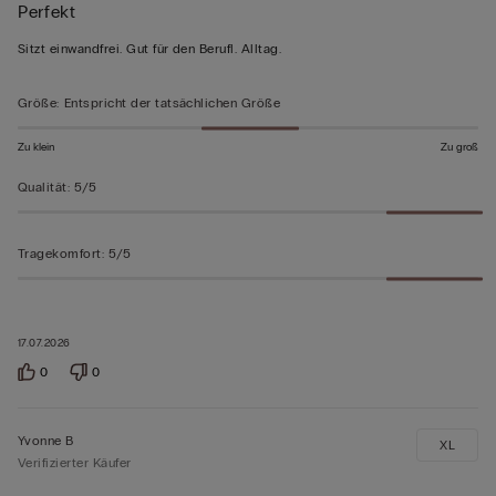
Perfekt
5
von
Sitzt einwandfrei. Gut für den Berufl. Alltag.
5
bewertet
Größe
:
Entspricht der tatsächlichen Größe
Zu klein
Zu groß
Qualität
:
5/5
Tragekomfort
:
5/5
17.07.2026
0
0
Yvonne B
XL
Verifizierter Käufer