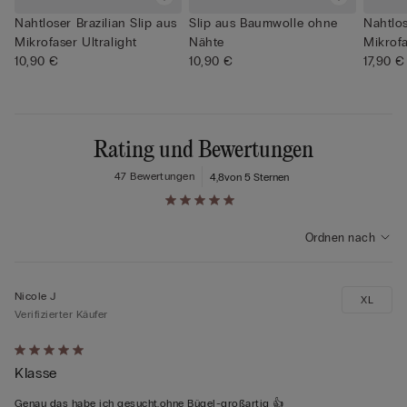
Nahtloser Brazilian Slip aus
Slip aus Baumwolle ohne
Nahtlos
Mikrofaser Ultralight
Nähte
Mikrof
10,90 €
10,90 €
17,90 €
Rating und Bewertungen
47 Bewertungen
4,8
von 5 Sternen
Ordnen nach
Nicole J
XL
Verifizierter Käufer
Mit
Klasse
5
von
Genau das habe ich gesucht,ohne Bügel-großartig 👍