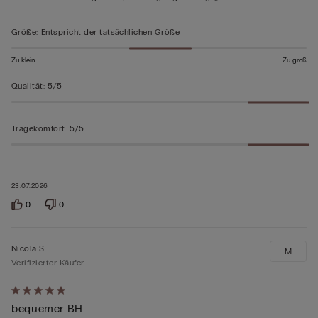
5
bewertet
Größe
:
Entspricht der tatsächlichen Größe
Zu klein
Zu groß
Qualität
:
5/5
Tragekomfort
:
5/5
23.07.2026
0
0
Nicola S
M
Verifizierter Käufer
Mit
bequemer BH
5