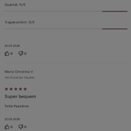
bewertet
Qualität
:
5/5
Tragekomfort
:
5/5
22.06.2026
0
0
Maria Christina V
Verifizierter Käufer
Mit
Super bequem
5
von
Tolle Passform
5
bewertet
22.06.2026
0
0