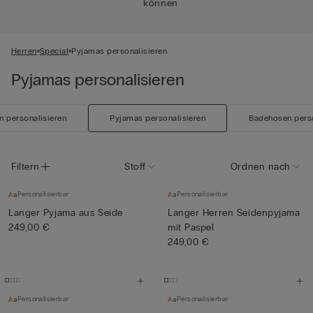
können
Herren
Special
Pyjamas personalisieren
Pyjamas personalisieren
n personalisieren
Pyjamas personalisieren
Badehosen perso
Filtern
Stoff
Ordnen nach
Personalisierbar
Personalisierbar
Langer Pyjama aus Seide
Langer Herren Seidenpyjama
249,00 €
mit Paspel
249,00 €
Personalisierbar
Personalisierbar