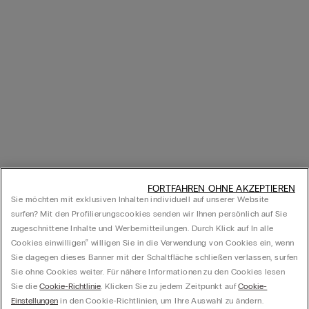
FORTFAHREN OHNE AKZEPTIEREN
Sie möchten mit exklusiven Inhalten individuell auf unserer Website
surfen? Mit den Profilierungscookies senden wir Ihnen persönlich auf Sie
zugeschnittene Inhalte und Werbemitteilungen. Durch Klick auf In alle
Cookies einwilligen‟ willigen Sie in die Verwendung von Cookies ein, wenn
Sie dagegen dieses Banner mit der Schaltfläche schließen verlassen, surfen
Sie ohne Cookies weiter. Für nähere Informationen zu den Cookies lesen
Sie die
Cookie-Richtlinie
. Klicken Sie zu jedem Zeitpunkt auf
Cookie-
Einstellungen
in den Cookie-Richtlinien, um Ihre Auswahl zu ändern.