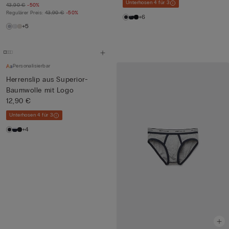
Unterhosen 4 für 3
43,90 €
-50%
Regulärer Preis:
43,90 €
-50%
+6
+5
Personalisierbar
Herrenslip aus Superior-
Baumwolle mit Logo
12,90 €
Unterhosen 4 für 3
+4