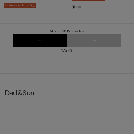
Unterhosen 4 für 3
+1
14 von 62 Produkten
/
/
1
2
3
Dad&Son