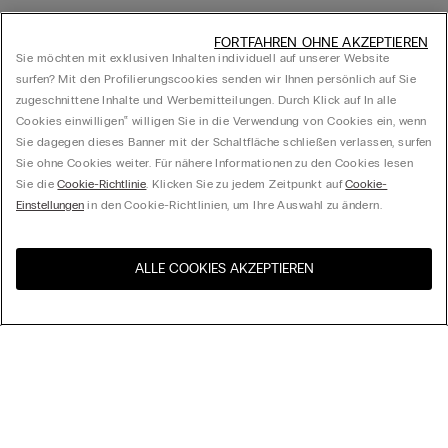
FORTFAHREN OHNE AKZEPTIEREN
Sie möchten mit exklusiven Inhalten individuell auf unserer Website
surfen? Mit den Profilierungscookies senden wir Ihnen persönlich auf Sie
zugeschnittene Inhalte und Werbemitteilungen. Durch Klick auf In alle
Cookies einwilligen‟ willigen Sie in die Verwendung von Cookies ein, wenn
Sie dagegen dieses Banner mit der Schaltfläche schließen verlassen, surfen
Sie ohne Cookies weiter. Für nähere Informationen zu den Cookies lesen
Sie die
Cookie-Richtlinie
. Klicken Sie zu jedem Zeitpunkt auf
Cookie-
Einstellungen
in den Cookie-Richtlinien, um Ihre Auswahl zu ändern.
ALLE COOKIES AKZEPTIEREN
Besuchen Sie den E-Shop
United States
Ihres Landes
Ordnen nach
Top Sellers
Höchster Preis
My Intimissimi
Niedrigster Preis