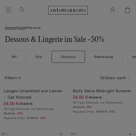
Damen
Sale
Dessous
Dessous & Lingerie im Sale -50%
BH
Slip
Dessous
Bekleidung
N
Filtern
Ordnen nach
Langes Unterkleid aus Leinen
Body Ilenia Midnight Summer
– Get Noticed
24,00 €
79,90 €
30-Tage-Bestpreis vor Reduzierung:
24,00 €
79,90 €
79,90 €
-70%
30-Tage-Bestpreis vor Reduzierung:
Regulärer Preis:
79,90 €
-70%
79,90 €
-70%
Regulärer Preis:
79,90 €
-70%