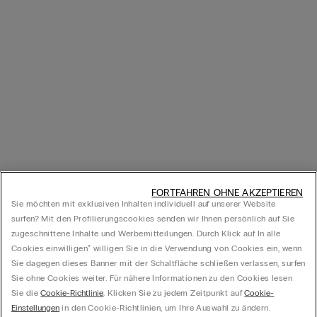
FORTFAHREN OHNE AKZEPTIEREN
Sie möchten mit exklusiven Inhalten individuell auf unserer Website
surfen? Mit den Profilierungscookies senden wir Ihnen persönlich auf Sie
zugeschnittene Inhalte und Werbemitteilungen. Durch Klick auf In alle
Cookies einwilligen‟ willigen Sie in die Verwendung von Cookies ein, wenn
Sie dagegen dieses Banner mit der Schaltfläche schließen verlassen, surfen
Sie ohne Cookies weiter. Für nähere Informationen zu den Cookies lesen
Sie die
Cookie-Richtlinie
. Klicken Sie zu jedem Zeitpunkt auf
Cookie-
Einstellungen
in den Cookie-Richtlinien, um Ihre Auswahl zu ändern.