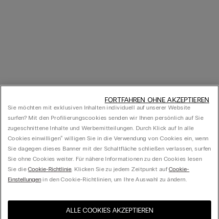
FORTFAHREN OHNE AKZEPTIEREN
Sie möchten mit exklusiven Inhalten individuell auf unserer Website
surfen? Mit den Profilierungscookies senden wir Ihnen persönlich auf Sie
zugeschnittene Inhalte und Werbemitteilungen. Durch Klick auf In alle
Cookies einwilligen‟ willigen Sie in die Verwendung von Cookies ein, wenn
Sie dagegen dieses Banner mit der Schaltfläche schließen verlassen, surfen
Sie ohne Cookies weiter. Für nähere Informationen zu den Cookies lesen
Sie die
Cookie-Richtlinie
. Klicken Sie zu jedem Zeitpunkt auf
Cookie-
Einstellungen
in den Cookie-Richtlinien, um Ihre Auswahl zu ändern.
ALLE COOKIES AKZEPTIEREN
Besuchen Sie den E-Shop