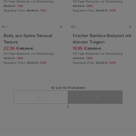
30-Tage-Bestpreis vor Reduzierung:
30-Tage-Bestpreis vor Reduzierung:
65,90 €
-70%
59,90 €
-50%
Regulärer Preis:
65,90 €
-70%
Regulärer Preis:
59,90 €
-50%
Body aus Spitze Sensual
Frischer Bambus-Bodysuit mit
Texture
dünnen Trägern
22,95 €
19,95 €
45,90 €
39,90 €
30-Tage-Bestpreis vor Reduzierung:
30-Tage-Bestpreis vor Reduzierung:
45,90 €
-50%
39,90 €
-50%
Regulärer Preis:
45,90 €
-50%
Regulärer Preis:
39,90 €
-50%
10 von 10 Produkten
1