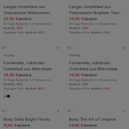
Langes Unterkleid aus
Langes Unterkleid aus
Viskosesatin Midsummer
Viskosesatin Brighten Your
Dream
34,95 €
D...
34,95 €
69,90 €
69,90 €
30-Tage-Bestpreis vor Reduzierung:
30-Tage-Bestpreis vor Reduzierung:
69,90 €
-50%
69,90 €
-50%
Regulärer Preis:
69,90 €
-50%
Regulärer Preis:
69,90 €
-50%
Shaping
Shaping
Formendes, nahtloses
Formendes, nahtloses
Unterkleid aus Mikrofaser
Unterkleid aus Mikrofaser
34,95 €
34,95 €
69,90 €
69,90 €
30-Tage-Bestpreis vor Reduzierung:
30-Tage-Bestpreis vor Reduzierung:
69,90 €
-50%
69,90 €
-50%
Regulärer Preis:
69,90 €
-50%
Regulärer Preis:
69,90 €
-50%
Body Sofia Bright Florals
Body The Art of Lingerie
19,80 €
29,95 €
65,90 €
59,90 €