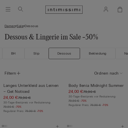
Damen
Sale
Dessous
Dessous & Lingerie im Sale -50%
BH
Slip
Dessous
Bekleidung
N
Filtern
Ordnen nach
Langes Unterkleid aus Leinen
Body Ilenia Midnight Summer
– Get Noticed
24,00 €
79,90 €
30-Tage-Bestpreis vor Reduzierung:
24,00 €
79,90 €
79,90 €
-70%
30-Tage-Bestpreis vor Reduzierung:
Regulärer Preis:
79,90 €
-70%
79,90 €
-70%
Regulärer Preis:
79,90 €
-70%