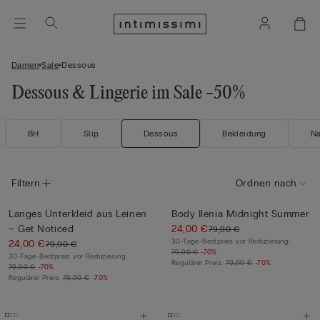
Damen
Sale
Dessous
Dessous & Lingerie im Sale -50%
BH
Slip
Dessous
Bekleidung
N
Filtern
Ordnen nach
Langes Unterkleid aus Leinen
Body Ilenia Midnight Summer
– Get Noticed
24,00 €
79,90 €
30-Tage-Bestpreis vor Reduzierung:
24,00 €
79,90 €
79,90 €
-70%
30-Tage-Bestpreis vor Reduzierung:
Regulärer Preis:
79,90 €
-70%
79,90 €
-70%
Regulärer Preis:
79,90 €
-70%