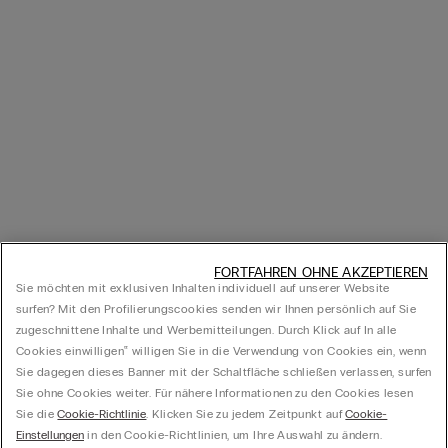
FORTFAHREN OHNE AKZEPTIEREN
Sie möchten mit exklusiven Inhalten individuell auf unserer Website
surfen? Mit den Profilierungscookies senden wir Ihnen persönlich auf Sie
zugeschnittene Inhalte und Werbemitteilungen. Durch Klick auf In alle
Cookies einwilligen‟ willigen Sie in die Verwendung von Cookies ein, wenn
Sie dagegen dieses Banner mit der Schaltfläche schließen verlassen, surfen
Sie ohne Cookies weiter. Für nähere Informationen zu den Cookies lesen
Sie die
Cookie-Richtlinie
. Klicken Sie zu jedem Zeitpunkt auf
Cookie-
Einstellungen
in den Cookie-Richtlinien, um Ihre Auswahl zu ändern.