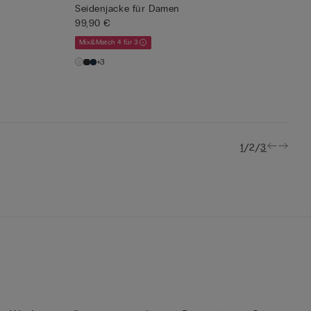
Seidenjacke für Damen
99,90 €
Mix&Match 4 für 3
+3
/
/
1
2
3