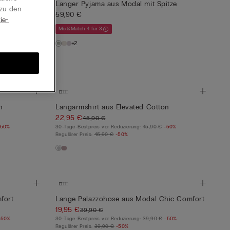
s Modal mit
Langer Pyjama aus Modal mit Spitze
 zu den
59,90 €
ie-
Mix&Match 4 für 3
+2
n
Langarmshirt aus Elevated Cotton
22,95 €
45,90 €
-50%
30-Tage-Bestpreis vor Reduzierung:
45,90 €
-50%
Regulärer Preis:
45,90 €
-50%
fort
Lange Palazzohose aus Modal Chic Comfort
19,95 €
39,90 €
-50%
30-Tage-Bestpreis vor Reduzierung:
39,90 €
-50%
Regulärer Preis:
39,90 €
-50%