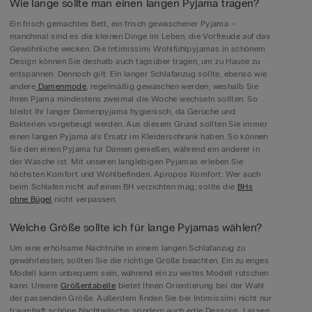
Wie lange sollte man einen langen Pyjama tragen?
Ein frisch gemachtes Bett, ein frisch gewaschener Pyjama -
manchmal sind es die kleinen Dinge im Leben, die Vorfreude auf das
Gewöhnliche wecken. Die Intimissimi Wohlfühlpyjamas in schönem
Design können Sie deshalb auch tagsüber tragen, um zu Hause zu
entspannen. Dennoch gilt: Ein langer Schlafanzug sollte, ebenso wie
andere
Damenmode
, regelmäßig gewaschen werden, weshalb Sie
Ihren Pjama mindestens zweimal die Woche wechseln sollten. So
bleibt Ihr langer Damenpyjama hygienisch, da Gerüche und
Bakterien vorgebeugt werden. Aus diesem Grund sollten Sie immer
einen langen Pyjama als Ersatz im Kleiderschrank haben. So können
Sie den einen Pyjama für Damen genießen, während ein anderer in
der Wäsche ist. Mit unseren langlebigen Pyjamas erleben Sie
höchsten Komfort und Wohlbefinden. Apropos Komfort: Wer auch
beim Schlafen nicht auf einen BH verzichten mag, sollte die
BHs
ohne Bügel
nicht verpassen.
Welche Größe sollte ich für lange Pyjamas wählen?
Um eine erholsame Nachtruhe in einem langen Schlafanzug zu
gewährleisten, sollten Sie die richtige Größe beachten. Ein zu enges
Modell kann unbequem sein, während ein zu weites Modell rutschen
kann. Unsere
Größentabelle
bietet Ihnen Orientierung bei der Wahl
der passenden Größe. Außerdem finden Sie bei Intimissimi nicht nur
traumhaft schöne Nachtwäsche, sondern auch edle Dessous. Lassen