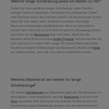
Welcher lange Schlafanzug passt am besten zu mir?
Finden Sie Ihren perfekten langen Schlafanzug, indem Sie Ihre
richtige Passform entdecken. Vermeiden Sie unbequemes Ziehen
oder Rutschen durch den richtigen Schnitt und die passende Größe.
Wenn Sie sich nachts warm eindecken möchten, sind lange
Baumwoll Schlafanzüge empfehlenswert. Wenn es Ihnen jedoch
schnell warm wird und sie sich eine Extraportion Bewegungsfreiheit
wünschen, ist ein
Nachthemd
eine tolle Wahl. Werfe Sie hier
ebenfalls einen Blick auf unsere
kurzen Pyjamas
und entscheiden Sie
sich, welche Form Ihnen mehr zusagt. Wir bieten Ihnen eine breite
Auswahl an langen Schlafanzügen aus Baumwolle, Modal und
Seide
,
um sicherzustellen, dass Sie sich rundum wohlfühlen können.
Welches Material ist am besten für lange
Schlafanzüge?
Oft werden
Schlafanzüge
aus Baumwolle gefertigt. Die Naturfaser ist
atmungsaktiv und pflegeleicht, weshalb
Baumwolle
auch gerne für
Slips
verwendet wird. Doch auch aus anderen Stoffen lassen sich
hochwertige lange Schlafanzüge fertigen, die ultimativen Komfort