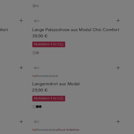
fort
Lange Palazzohose aus Modal Chic Comfort
39,90 €
Mix&Match 4 für 3
Personalisierbar
Langarmshirt aus Modal
29,90 €
Mix&Match 4 für 3
Personalisierbar
Braut Kollektion