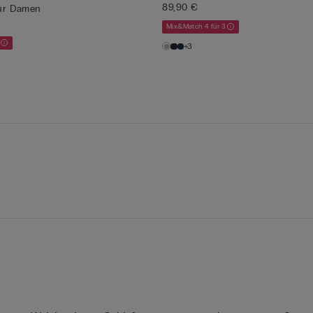
89,90 €
für Damen
Mix&Match 4 für 3
+3