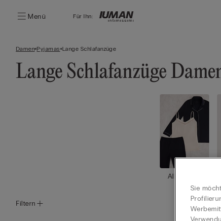
Menü
Für Ihn:
Damen
Pyjamas
Lange Schlafanzüge
Lange Schlafanzüge Dame
Alle Anse
hen
Sie möcht
Profilier
Filtern
Werbemitt
Verwendun