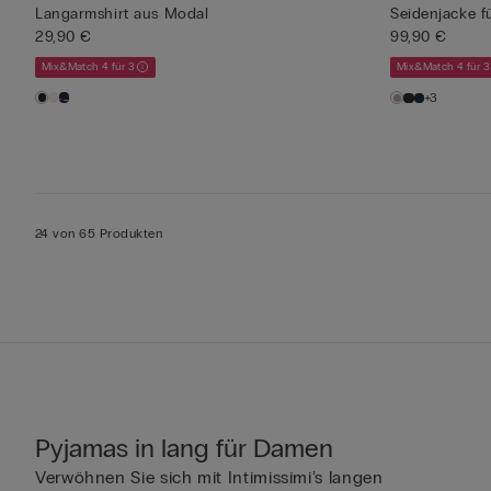
Langarmshirt aus Modal
Seidenjacke 
29,90 €
99,90 €
Mix&Match 4 für 3
Mix&Match 4 für 3
+3
24 von 65 Produkten
Pyjamas in lang für Damen
Verwöhnen Sie sich mit Intimissimi’s langen