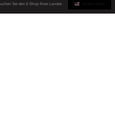
uchen Sie den E-Shop Ihres Landes
United States
Geschenkkarte
dung zum Newsletter
G