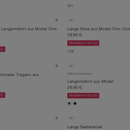
 Langarmshirt aus Modal Chic
Lange Hose aus Modal Chic Com
39,90 €
Mix&Match 4 für 3
Personalisierbar
Schmalen Trägern aus
Langarmshirt aus Modal
29,90 €
Mix&Match 4 für 3
Lange Seidenhose