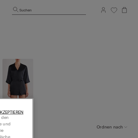
Suchen
Morgenm
KZEPTIEREN
äntel / Ki
t den
monos
te und
Ordnen nach
ie
läche