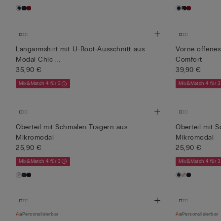
Langarmshirt mit U-Boot-Ausschnitt aus
Vorne offenes
Modal Chic ...
Comfort
35,90 €
39,90 €
Mix&Match 4 für 3
Mix&Match 4 für 3
Oberteil mit Schmalen Trägern aus
Oberteil mit 
Mikromodal
Mikromodal
25,90 €
25,90 €
Mix&Match 4 für 3
Mix&Match 4 für 3
Personalisierbar
Personalisierbar