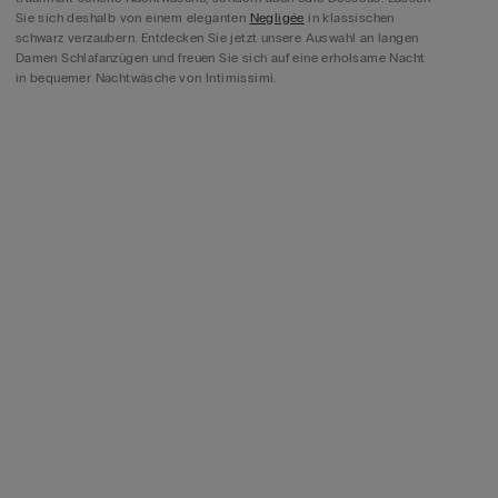
Sie sich deshalb von einem eleganten
Negligée
in klassischen
schwarz verzaubern. Entdecken Sie jetzt unsere Auswahl an langen
Damen Schlafanzügen und freuen Sie sich auf eine erholsame Nacht
in bequemer Nachtwäsche von Intimissimi.