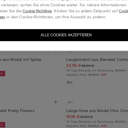
dal Pretty Flowers
Langer, vorne offener Pyjama au
 verlassen, surfen Sie ohne Cookies weiter. Für nähere Informationen
Spitze
esen Sie die
Cookie-Richtlinie
. Klicken Sie zu jedem Zeitpunkt auf
Cook
59,90 €
gen
in den Cookie-Richtlinien, um Ihre Auswahl zu ändern.
Mix&Match 4 für 3
+1
ALLE COOKIES AKZEPTIEREN
 aus Modal mit Spitze
Langarmshirt aus Elevated Cotto
22,95 €
45,90 €
30-Tage-Bestpreis vor Reduzierung:
45,90 €
Regulärer Preis:
45,90 €
-50%
dal Pretty Flowers
Lange Hose aus Modal Chic Com
19,95 €
39,90 €
30-Tage-Bestpreis vor Reduzierung:
39,90 €
Regulärer Preis:
39,90 €
-50%