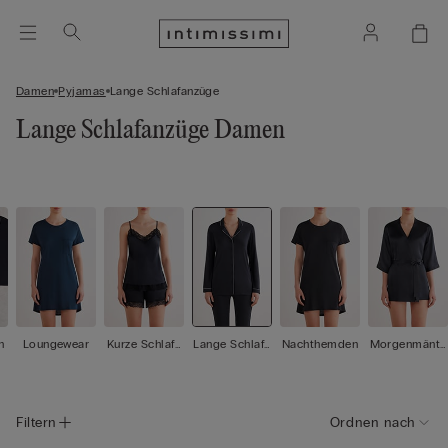
Damen
Pyjamas
Lange Schlafanzüge
Lange Schlafanzüge Damen
n
Loungewear
Kurze Schlafa
Lange Schlafa
Nachthemden
Morgenmänte
nzüge
nzüge
l / Kimonos
Filtern
Ordnen nach