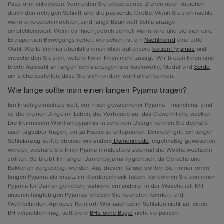
Passform entdecken. Vermeiden Sie unbequemes Ziehen oder Rutschen
durch den richtigen Schnitt und die passende Größe. Wenn Sie sich nachts
warm eindecken möchten, sind lange Baumwoll Schlafanzüge
empfehlenswert. Wenn es Ihnen jedoch schnell warm wird und sie sich eine
Extraportion Bewegungsfreiheit wünschen, ist ein
Nachthemd
eine tolle
Wahl. Werfe Sie hier ebenfalls einen Blick auf unsere
kurzen Pyjamas
und
entscheiden Sie sich, welche Form Ihnen mehr zusagt. Wir bieten Ihnen eine
breite Auswahl an langen Schlafanzügen aus Baumwolle, Modal und
Seide
,
um sicherzustellen, dass Sie sich rundum wohlfühlen können.
Wie lange sollte man einen langen Pyjama tragen?
Ein frisch gemachtes Bett, ein frisch gewaschener Pyjama - manchmal sind
es die kleinen Dinge im Leben, die Vorfreude auf das Gewöhnliche wecken.
Die Intimissimi Wohlfühlpyjamas in schönem Design können Sie deshalb
auch tagsüber tragen, um zu Hause zu entspannen. Dennoch gilt: Ein langer
Schlafanzug sollte, ebenso wie andere
Damenmode
, regelmäßig gewaschen
werden, weshalb Sie Ihren Pjama mindestens zweimal die Woche wechseln
sollten. So bleibt Ihr langer Damenpyjama hygienisch, da Gerüche und
Bakterien vorgebeugt werden. Aus diesem Grund sollten Sie immer einen
langen Pyjama als Ersatz im Kleiderschrank haben. So können Sie den einen
Pyjama für Damen genießen, während ein anderer in der Wäsche ist. Mit
unseren langlebigen Pyjamas erleben Sie höchsten Komfort und
Wohlbefinden. Apropos Komfort: Wer auch beim Schlafen nicht auf einen
BH verzichten mag, sollte die
BHs ohne Bügel
nicht verpassen.