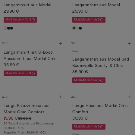
Langarmshirt aus Modal
Langarmshirt aus Modal
29,90 €
29,90 €
Mix&Match 4 für 3
Mix&Match 4 für 3
Neu
Langarmshirt mit U-Boot-
Ausschnitt aus Modal Chic ...
Langarmshirt aus Modal und
35,90 €
Baumwolle Sporty & Chic
35,90 €
Mix&Match 4 für 3
Mix&Match 4 für 3
Lange Palazzohose aus
Lange Hose aus Modal Chic
Modal Chic Comfort
Comfort
19,95 €
39,90 €
39,90 €
30-Tage-Bestpreis vor Reduzierung:
Mix&Match 4 für 3
39,90 €
-50%
Regulärer Preis:
39,90 €
-50%