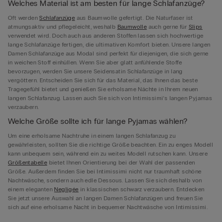
Welches Material ist am besten für lange Schlafanzüge?
Oft werden
Schlafanzüge
aus Baumwolle gefertigt. Die Naturfaser ist
atmungsaktiv und pflegeleicht, weshalb
Baumwolle
auch gerne für
Slips
verwendet wird. Doch auch aus anderen Stoffen lassen sich hochwertige
lange Schlafanzüge fertigen, die ultimativen Komfort bieten. Unsere langen
Damen Schlafanzüge aus Modal sind perfekt für diejenigen, die sich gerne
in weichen Stoff einhüllen. Wenn Sie aber glatt anfühlende Stoffe
bevorzugen, werden Sie unsere Seidensatin Schlafanzüge in lang
vergöttern. Entscheiden Sie sich für das Material, das Ihnen das beste
Tragegefühl bietet und genießen Sie erholsame Nächte in Ihrem neuen
langen Schlafanzug. Lassen auch Sie sich von Intimissimi’s langen Pyjamas
verzaubern.
Welche Größe sollte ich für lange Pyjamas wählen?
Um eine erholsame Nachtruhe in einem langen Schlafanzug zu
gewährleisten, sollten Sie die richtige Größe beachten. Ein zu enges Modell
kann unbequem sein, während ein zu weites Modell rutschen kann. Unsere
Größentabelle
bietet Ihnen Orientierung bei der Wahl der passenden
Größe. Außerdem finden Sie bei Intimissimi nicht nur traumhaft schöne
Nachtwäsche, sondern auch edle Dessous. Lassen Sie sich deshalb von
einem eleganten
Negligée
in klassischen schwarz verzaubern. Entdecken
Sie jetzt unsere Auswahl an langen Damen Schlafanzügen und freuen Sie
sich auf eine erholsame Nacht in bequemer Nachtwäsche von Intimissimi.