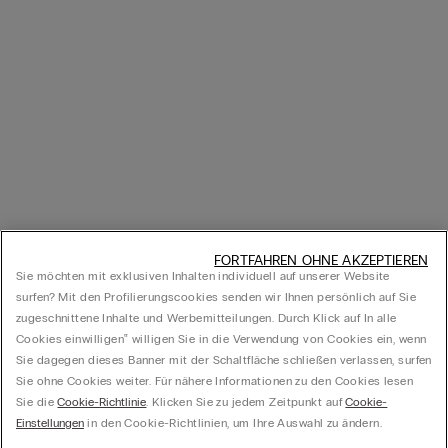
FORTFAHREN OHNE AKZEPTIEREN
Sie möchten mit exklusiven Inhalten individuell auf unserer Website
surfen? Mit den Profilierungscookies senden wir Ihnen persönlich auf Sie
zugeschnittene Inhalte und Werbemitteilungen. Durch Klick auf In alle
Cookies einwilligen‟ willigen Sie in die Verwendung von Cookies ein, wenn
Sie dagegen dieses Banner mit der Schaltfläche schließen verlassen, surfen
Sie ohne Cookies weiter. Für nähere Informationen zu den Cookies lesen
Sie die
Cookie-Richtlinie
. Klicken Sie zu jedem Zeitpunkt auf
Cookie-
Einstellungen
in den Cookie-Richtlinien, um Ihre Auswahl zu ändern.