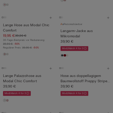
Personalisierbar
Lange Hose aus Modal Chic
Comfort
Langarm-Jacke aus
19,95 €
39,90 €
Mikromodal
30-Tage-Bestpreis vor Reduzierung:
39,90 €
39,90 €
-50%
Regulärer Preis:
39,90 €
-50%
Mix&Match 4 für 3
Lange Palazzohose aus
Hose aus doppellagigem
Modal Chic Comfort
Baumwollstoff Preppy Stripe...
39,90 €
39,90 €
Mix&Match 4 für 3
Mix&Match 4 für 3