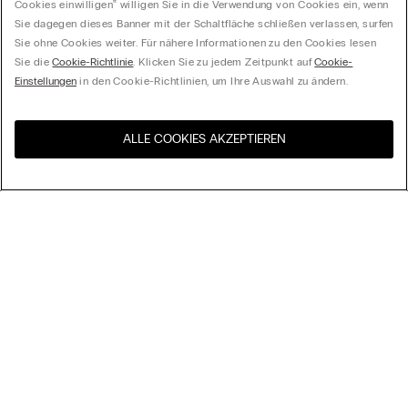
Cookies einwilligen‟ willigen Sie in die Verwendung von Cookies ein, wenn
Sie dagegen dieses Banner mit der Schaltfläche schließen verlassen, surfen
Sie ohne Cookies weiter. Für nähere Informationen zu den Cookies lesen
Sie die
Cookie-Richtlinie
. Klicken Sie zu jedem Zeitpunkt auf
Cookie-
Einstellungen
in den Cookie-Richtlinien, um Ihre Auswahl zu ändern.
ALLE COOKIES AKZEPTIEREN
Besuchen Sie den E-Shop
United States
Ihres Landes
Ordnen nach
Top Sellers
Höchster Preis
My Intimissimi
Niedrigster Preis
Neuheiten
Geschenkkarte