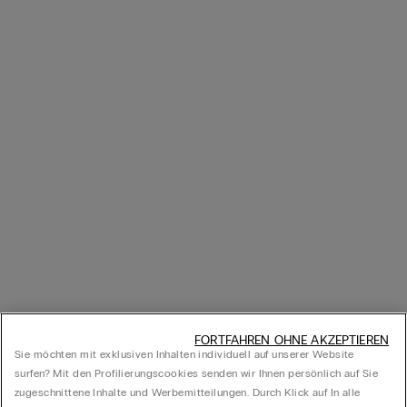
feminine Seite betonen und zugleich Komfort bieten.
FORTFAHREN OHNE AKZEPTIEREN
Sie möchten mit exklusiven Inhalten individuell auf unserer Website
surfen? Mit den Profilierungscookies senden wir Ihnen persönlich auf Sie
zugeschnittene Inhalte und Werbemitteilungen. Durch Klick auf In alle