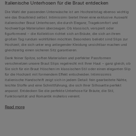
Italienische Unterhosen für die Braut entdecken
Die Wahl der passenden Unterwäsche ist am Hochzeitstag ebenso wichtig
wie das Brautkleid selbst. Intimissimi bietet Ihnen eine exklusive Auswahl
italienischer Braut Unterhosen, die durch Eleganz, Tragekomfort und
hochwertige Materialien überzeugen. Ob klassisch, verspielt oder
figurformend – die Kollektion richtet sich an Bräute, die sich an ihrem
großen Tag rundum wohlfühlen möchten. Besonders beliebt sind Slips zur
Hochzeit, die sich unter eng anliegender Kleidung unsichtbar machen und
gleichzeitig einen sicheren Sitz garantieren.
Dank feiner Spitze, soften Materialien und perfekter Passformen
verschmelzen unsere Braut Slips regelrecht mit Ihrer Haut – ganz gleich, ob
Sie sich für ein Braut Höschen im klassischen Stil oder einen eleganten Slip
für die Hochzeit mit formendem Effekt entscheiden. Intimissimis
italienische Handschrift zeigt sich in jedem Detail: fein gearbeitete Nähte,
leichte Stoffe und eine Schnittführung, die sich Ihrer Silhouette perfekt
anpasst. Entdecken Sie die perfekte Unterhose für Bräute, die Stil,
Funktionalität und Romantik mühelos vereint.
Welche Unterhose trägt man unter dem Brautkleid?
Read more
Das ideale Modell hängt ganz vom Stil Ihres Brautkleides ab. Unter
figurbetonten Kleidern empfehlen sich nahtlose Braut Slips, die sich nicht
abzeichnen. Besonders gefragt sind außerdem Unterhosen unter dem
Brautkleid, besonders sicheren Halt geben – für ein selbstbewusstes
Auftreten an Ihrem großen Tag. Ein Bauchweg Slip zur Hochzeit mit hohem