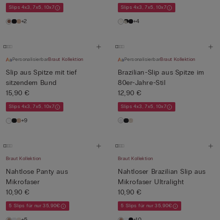
Slips 4x3, 7x5, 10x7
Slips 4x3, 7x5, 10x7
+2
+4
Personalisierbar
Braut Kollektion
Personalisierbar
Braut Kollektion
Slip aus Spitze mit tief
Brazilian-Slip aus Spitze im
sitzendem Bund
80er-Jahre-Stil
15,90 €
12,90 €
Slips 4x3, 7x5, 10x7
Slips 4x3, 7x5, 10x7
+9
Braut Kollektion
Braut Kollektion
Nahtlose Panty aus
Nahtloser Brazilian Slip aus
Mikrofaser
Mikrofaser Ultralight
10,90 €
10,90 €
5 Slips für nur 35,90€
5 Slips für nur 35,90€
+5
+10