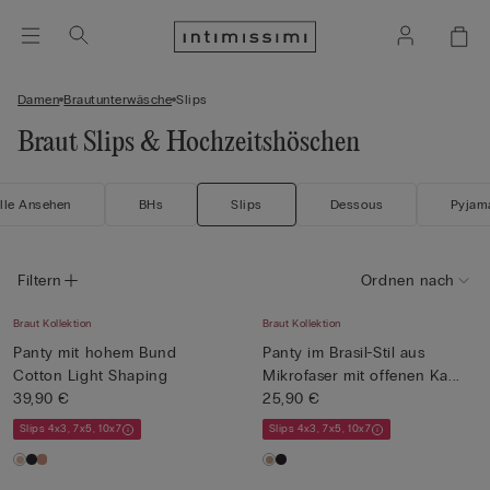
Damen
Brautunterwäsche
Slips
Braut Slips & Hochzeitshöschen
lle Ansehen
BHs
Slips
Dessous
Pyjam
Filtern
Ordnen nach
Braut Kollektion
Braut Kollektion
Panty mit hohem Bund
Panty im Brasil-Stil aus
Cotton Light Shaping
Mikrofaser mit offenen Ka...
39,90 €
25,90 €
Slips 4x3, 7x5, 10x7
Slips 4x3, 7x5, 10x7